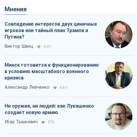
Мнения
Совпадение интересов двух циничных
игроков или тайный план Трампа и
Путина?
Виктор Швец
3,4 т.
Минск готовится к функционированию
в условиях масштабного военного
кризиса
Александр Левченко
6,6 т.
Ни оружия, ни людей: как Лукашенко
создает новую армию
Игар Тышкевич
276