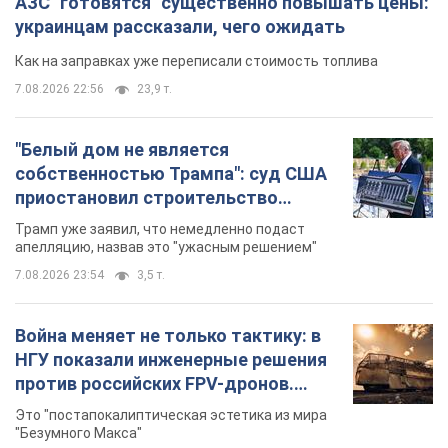
АЗС "готовятся" существенно повышать цены:
украинцам рассказали, чего ожидать
Как на заправках уже переписали стоимость топлива
7.08.2026 22:56
23,9 т.
"Белый дом не является
собственностью Трампа": суд США
приостановил строительство
бального зала стоимостью 400 млн
Трамп уже заявил, что немедленно подаст
долларов
апелляцию, назвав это "ужасным решением"
7.08.2026 23:54
3,5 т.
Война меняет не только тактику: в
НГУ показали инженерные решения
против российских FPV-дронов.
Фото
Это "постапокалиптическая эстетика из мира
"Безумного Макса"