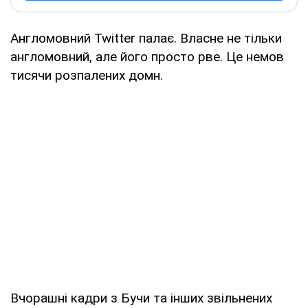
Англомовний Twitter палає. Власне не тільки
англомовний, але його просто рве. Це немов
тисячи розпалених домн.
Вчорашні кадри з Бучи та інших звільнених