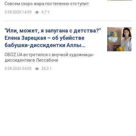
изменения погоды
Совсем скоро жара постепенно отступит
5.08.2026 14:59
6,7 т.
"Или, может, я запугана с детства?"
Елена Зарецкая – об убийстве
бабушки-диссидентки Аллы
Горской, критике сына Стуса и
OBOZ.UA встретился с внучкой художницы-
бегстве в Португалию с пятью
диссидентки в Лиссабоне
детьми
5.08.2026 04:00
26,0 т.