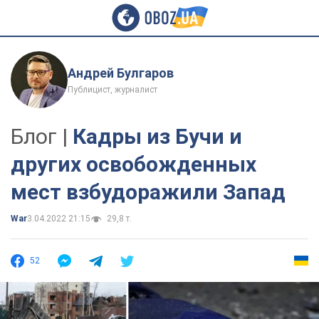
Андрей Булгаров
Публицист, журналист
Блог |
Кадры из Бучи и
других освобожденных
мест взбудоражили Запад
War
3.04.2022 21:15
29,8 т.
52