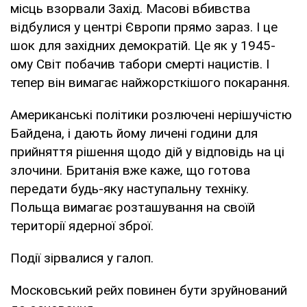
місць взорвали Захід. Масові вбивства
відбулися у центрі Європи прямо зараз. І це
шок для західних демократій. Це як у 1945-
ому Світ побачив табори смерті нацистів. І
тепер він вимагає найжорсткішого покарання.
Американські політики розлючені нерішучістю
Байдена, і дають йому личені години для
прийняття рішення щодо дій у відповідь на ці
злочини. Британія вже каже, що готова
передати будь-яку наступальну техніку.
Польща вимагає розташування на своїй
території ядерної зброї.
Події зірвалися у галоп.
Московський рейх повинен бути зруйнований