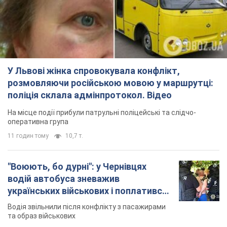
У Львові жінка спровокувала конфлікт,
розмовляючи російською мовою у маршрутці:
поліція склала адмінпротокол. Відео
На місце події прибули патрульні поліцейські та слідчо-
оперативна група
11 годин тому
10,7 т.
"Воюють, бо дурні": у Чернівцях
водій автобуса зневажив
українських військових і поплатився.
Відео
Водія звільнили після конфлікту з пасажирами
та образ військових