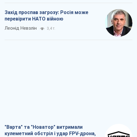
Захід проспав загрозу: Росія може
перевірити НАТО війною
Леонід Невзлін
3,4 т.
"Варта" та "Новатор" витримали
кулеметний обстріл і удар FPV-дрона,