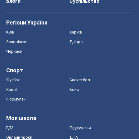
Блоги
Суспільство
Регіони України
Київ
Харків
Запоріжжя
Дніпро
Черкаси
Спорт
Футбол
Баскетбол
Хокей
Бокс
Формула-1
Моя школа
ГДЗ
Підручники
Онлайн уроки
ДПА