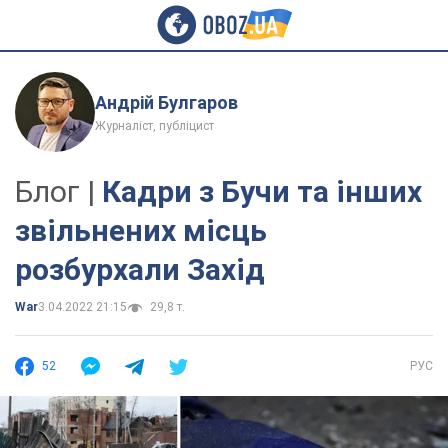
Андрій Булгаров
Журналіст, публіцист
Блог |
Кадри з Бучи та інших
звільнених місць
розбурхали Захід
War
3.04.2022 21:15
29,8 т.
52
РУС