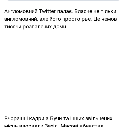
Англомовний Twitter палає. Власне не тільки
англомовний, але його просто рве. Це немов
тисячи розпалених домн.
Вчорашні кадри з Бучи та інших звільнених
місць взорвали Захід. Масові вбивства