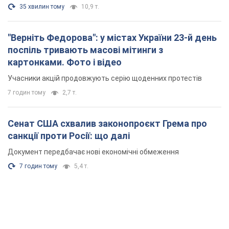
35 хвилин тому
10,9 т.
"Верніть Федорова": у містах України 23-й день
поспіль тривають масові мітинги з
картонками. Фото і відео
Учасники акцій продовжують серію щоденних протестів
7 годин тому
2,7 т.
Сенат США схвалив законопроєкт Грема про
санкції проти Росії: що далі
Документ передбачає нові економічні обмеження
7 годин тому
5,4 т.