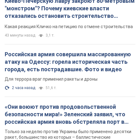
Киево-Печерскую лавру закроют 80-метровым
"монстром"? Почему киевские власти
отказались остановить строительство
небоскреба "московского верующего"
Какая реакция Кличко на петицию по отмене строительства
43 минуты назад
3,1 т.
Российская армия совершила массированную
атаку на Одессу: горела историческая часть
города, есть пострадавшие. Фото и видео
Для террора враг применил ракеты и дроны
2 часа назад
51,6 т.
«Они воюют против продовольственной
безопасности мира!» Зеленский заявил, что
российская армия вновь обстреляла порт в
Одессе
Только за неделю против Украины было применено десятки
ракет, большинство из которых – баллистические