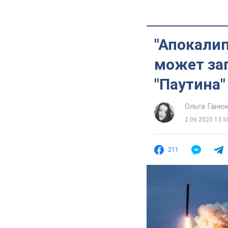
"Апокалип
может зап
"Паутина"
Ольга Ганю
2.06.2025 13:5
211