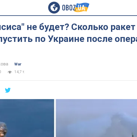
сиса" не будет? Сколько ракет
устить по Украине после опе
кова
War
0
14,7 т.