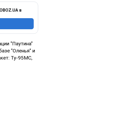
 OBOZ.UA в
ции "Паутина"
базе "Оленья" и
кет: Ту-95МС,