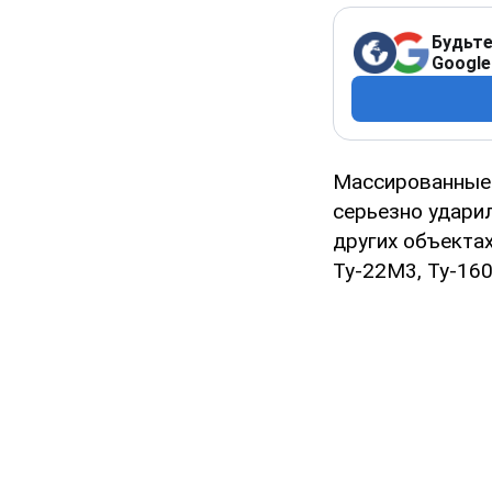
Будьте
Google
Массированные
серьезно ударил
других объекта
Ту-22М3, Ту-160