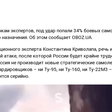
енкам экспертов, под удар попали 34% боевых сам
о назначения. Об этом сообщает OBOZ.UA.
ционного эксперта Константина Криволапа, речь 
 атаке, после которой России будет крайне труд
ссия не производит новые стратегические самоле
рдировщиков – ни Ту-95, ни Ту-160, ни Ту-22М3 
ится серийно.