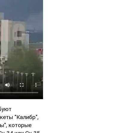
ебуют
кеты "Калибр",
ы", которые