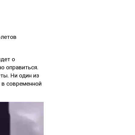
олетов
идет о
но оправиться.
ты. Ни один из
– в современной