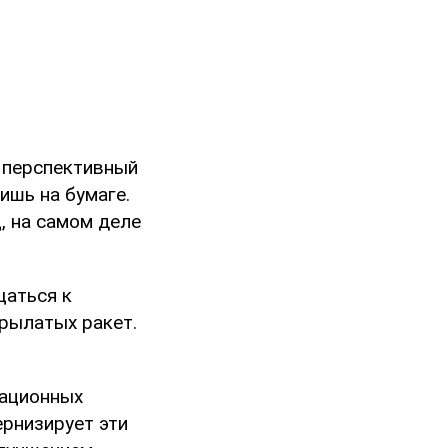
 перспективный
ишь на бумаге.
, на самом деле
щаться к
крылатых ракет.
иационных
ернизирует эти