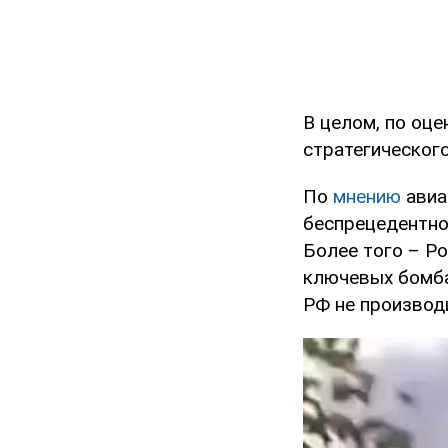
В целом, по оц
стратегическог
По
мнению
авиа
беспрецедентной
Более того – Ро
ключевых бомба
РФ не производ