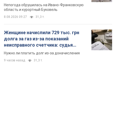
Непогода обрушилась на Ивано-Франковскую
область и курортный Буковель
8.08.2026 09:27
31,3 т.
Женщине начислили 729 тыс. грн
долга за газ из-за показаний
неисправного счетчика: судья
вынес неожиданное решение
Нужно ли платить долг из-за доначисления
9 часов назад
31,3 т.