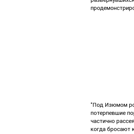
продемонстриров
"Под Изюмом ро
потерпевшие пор
частично рассея
когда бросают 