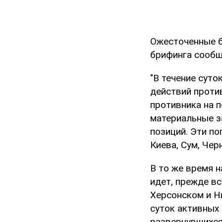
Ожесточенные б
брифинга сообщ
"В течение суто
действий проти
противника на п
материальные з
позиций. Эти п
Киева, Сум, Чер
В то же время н
идет, прежде вс
Херсонском и Н
суток активных 
развернувшихся