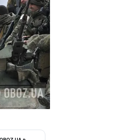
 OBOZ.UA в