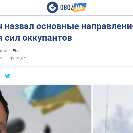
ч назвал основные направлени
я сил оккупантов
цкая
War
42
32,6 т.