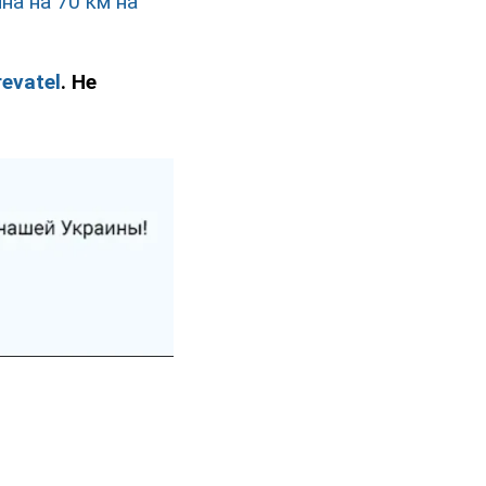
а на 70 км на
evatel
. Не