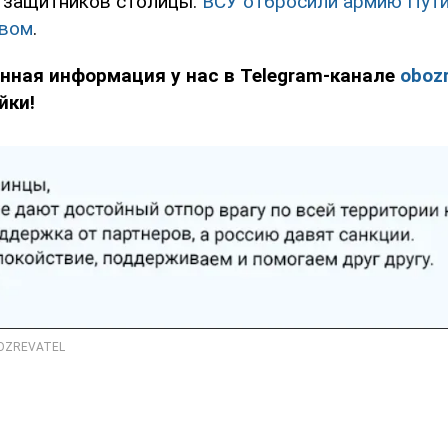
у защитников столицы:
ВСУ отбросили армию Путин
евом
.
нная информация у нас в Telegram-канале
obozr
йки!