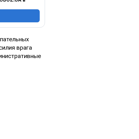
упательных
силия врага
министративные