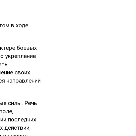
том в ходе
актере боевых
то укрепление
ить
шение своих
ся направлений
ые силы. Речь
поле,
нии последних
х действий,
м оккупанты