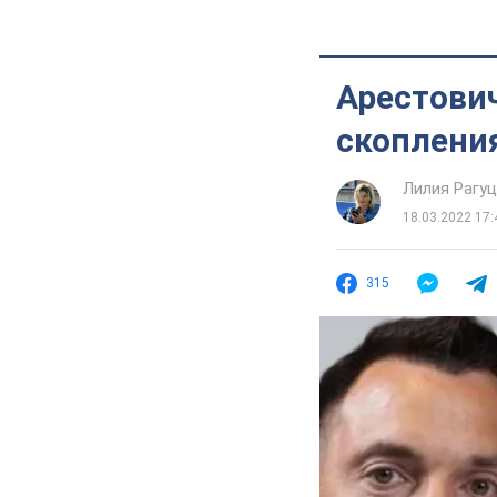
Арестови
скоплени
Лилия Рагу
18.03.2022 17:
315