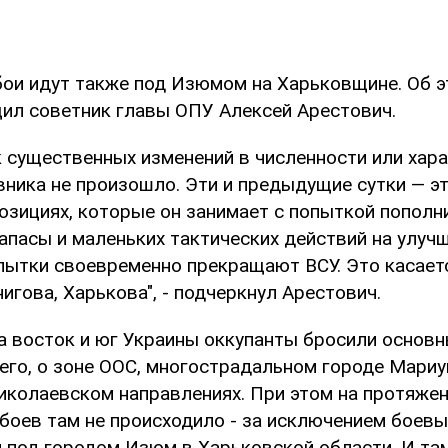
ои идут также под Изюмом на Харьковщине. Об э
ил советник главы ОПУ Алексей Арестович.
к существенных изменений в численности или хар
вника не произошло. Эти и предыдущие сутки — э
озициях, которые он занимает с попыткой пополн
апасы и маленьких тактических действий на улуч
опытки своевременно прекращают ВСУ. Это касает
нигова, Харькова", - подчеркнул Арестович.
а восток и юг Украины оккупанты бросили основн
его, о зоне ООС, многострадальном городе Мариу
иколаевском направлениях. При этом на протяже
боев там не происходило - за исключением боевы
 под городом Изюм в Харьковской области. И та