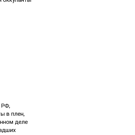
 РФ,
ы в плен,
енном деле
ладших