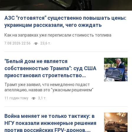
АЗС "готовятся" существенно повышать цены:
украинцам рассказали, чего ожидать
Как на заправках уже переписали стоимость топлива
7.08.2026 22:56
23,6 т.
"Белый дом не является
собственностью Трампа": суд США
приостановил строительство
бального зала стоимостью 400 млн
Трамп уже заявил, что немедленно подаст
долларов
апелляцию, назвав это "ужасным решением"
11 годин тому
3,1 т.
Война меняет не только тактику: в
НГУ показали инженерные решения
против российских FPV-дронов.