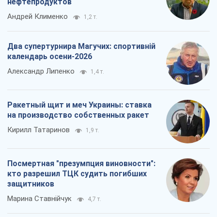
нефтепродуктов
Андрей Клименко
1,2 т.
Два супертурнира Магучих: спортивній
календарь осени-2026
Александр Липенко
1,4 т.
Ракетный щит и меч Украины: ставка
на производство собственных ракет
Кирилл Татаринов
1,9 т.
Посмертная "презумпция виновности":
кто разрешил ТЦК судить погибших
защитников
Марина Ставнійчук
4,7 т.