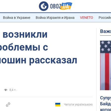
Война в Украине
Война Израиля и Ирана
VENETO
Россий
Важ
 возникли
роблемы с
лошин рассказал
8,4 т.
Супр
Байд
Читати українською
кото