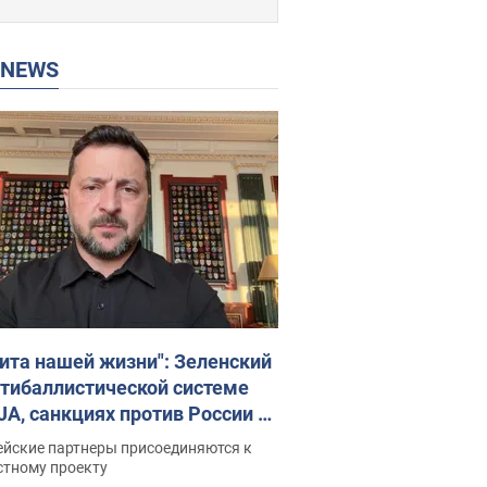
P NEWS
ита нашей жизни": Зеленский
нтибаллистической системе
JA, санкциях против России и
ержке аграриев. Видео
ейские партнеры присоединяются к
стному проекту