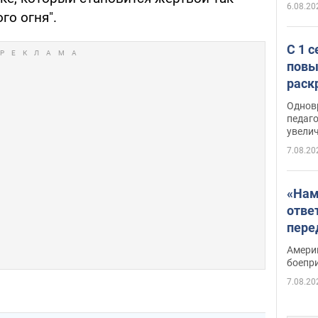
6.08.20
го огня".
С 1 
повы
раск
Однов
педаг
увелич
7.08.20
«Нам
отве
пере
Patri
Амери
боепр
7.08.20