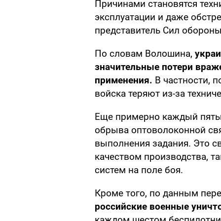
Причинами становятся техн
эксплуатации и даже обстр
представитель Сил обороны
По словам Волошина,
украи
значительные потери враже
применения.
В частности, 
войска теряют из-за технич
Еще примерно каждый пятый
обрыва оптоволоконной свя
выполнения задания. Это св
качеством производства, та
систем на поле боя.
Кроме того, по данным пер
российские военные уничт
каждом шестом беспилотник