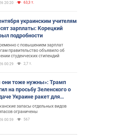
63,3 т.
26 20:20
сентября украинским учителям
сят зарплаты: Корецкий
рыл подробности
ременно с повышением зарплат
огам правительство объявило об
ении студенческих стипендий
2,7 т.
26 00:29
 они тоже нужны»: Трамп
тил на просьбу Зеленского о
даче Украине ракет для
ot
канские запасы отдельных видов
ипасов ограничены
567
26 00:59