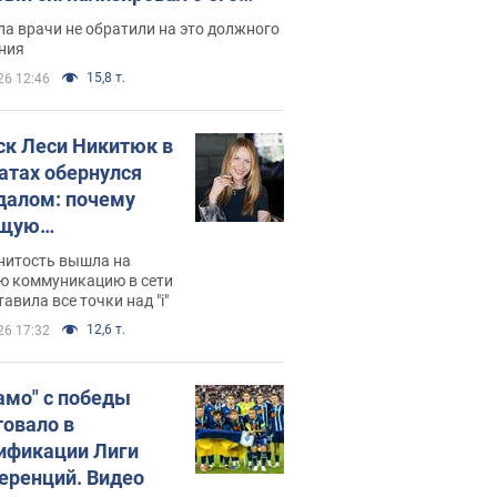
ессивном" раке
а врачи не обратили на это должного
ния
15,8 т.
26 12:46
ск Леси Никитюк в
атах обернулся
далом: почему
ущую
раведливо
нитость вышла на
йтили
ю коммуникацию в сети
тавила все точки над "i"
12,6 т.
26 17:32
амо" с победы
товало в
ификации Лиги
еренций. Видео