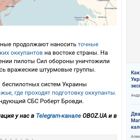
нные продолжают наносить
точные
ких оккупантов
на востоке страны. На
ении пилоты Сил обороны уничтожили
ись вражеские штурмовые группы.
Как
Укр
ы беспилотных систем Украины
экс
жье, где проходят подготовку оккупанты.
неф
Андр
ндующий СБС Роберт Бровди.
Два
ация у нас в
Telegram-канале
OBOZ.UA и в
Маг
кал
Алек