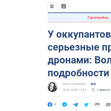
Герои войны
У оккупантов
серьезные п
дронами: Во
подробности
Ольга Ганюкова
War
18.06.2026 15:24
1 минута
0