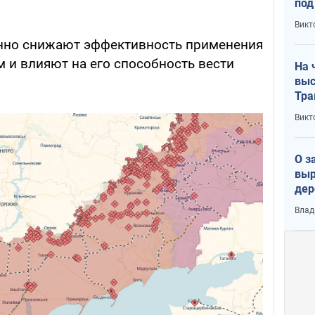
под
кри
Викт
лог
нно снижают эффективность применения
 и влияют на его способность вести
На 
выс
Тра
Викт
О з
выр
дер
что
Влад
Тер