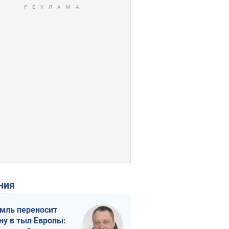
ения
мль переносит
ну в тыл Европы: