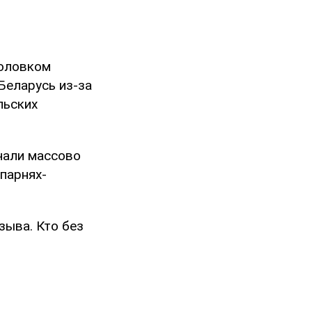
головком
 Беларусь из-за
льских
чали массово
парнях-
зыва. Кто без