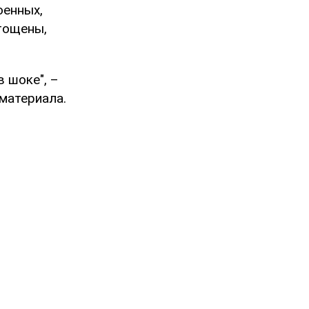
оенных,
тощены,
 шоке", –
 материала.