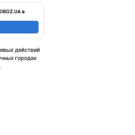
 OBOZ.UA в
оевых действий
ичных городах
.