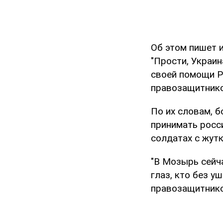
Об этом пишет 
"Прости, Украин
своей помощи Р
правозащитнико
По их словам, 
принимать росс
солдатах с жут
"В Мозырь сейча
глаз, кто без у
правозащитнико