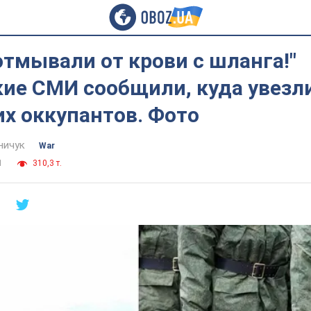
отмывали от крови с шланга!"
кие СМИ сообщили, куда увезл
х оккупантов. Фото
ничук
War
1
310,3 т.