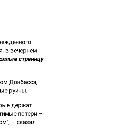
врежденного
я, в вечернем
олльте страницу
дом Донбасса,
ые руины.
орые держат
утимые потери –
ом", – сказал