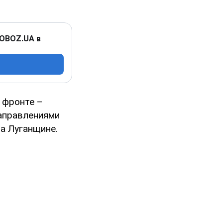
 OBOZ.UA в
 фронте –
аправлениями
а Луганщине.