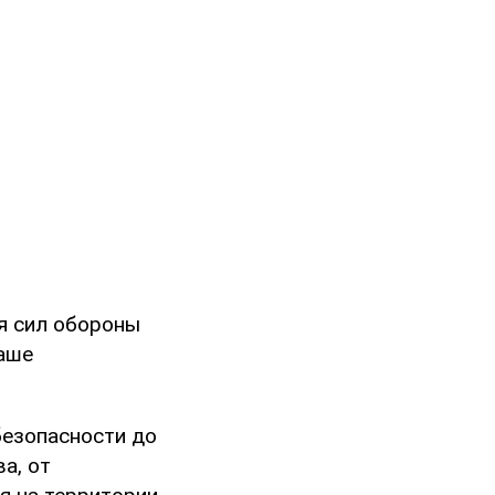
я сил обороны
наше
безопасности до
а, от