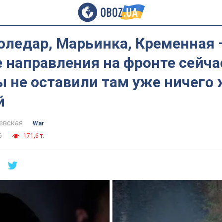
оледар, Марьинка, Кременная 
 направления на фронте сейча
 не оставили там уже ничего 
й
евская
War
6
171,6 т.