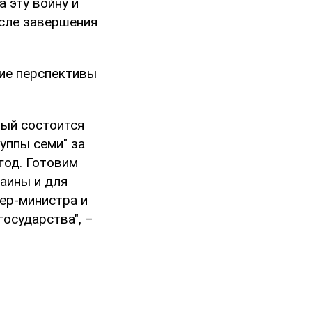
 эту войну и
сле завершения
ние перспективы
рый состоится
уппы семи" за
год. Готовим
аины и для
ер-министра и
осударства", –