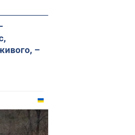
–
с,
живого, –