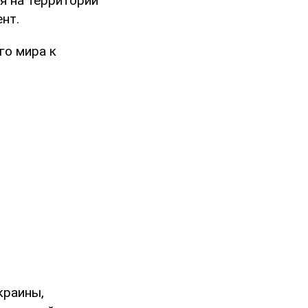
я на территории
нт.
го мира к
краины,