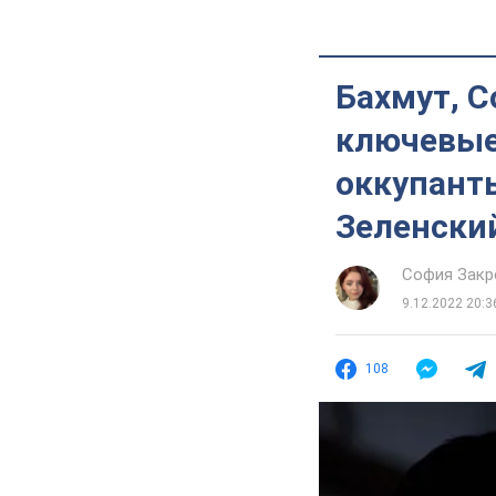
Бахмут, С
ключевые
оккупанты
Зеленски
София Закр
9.12.2022 20:3
108