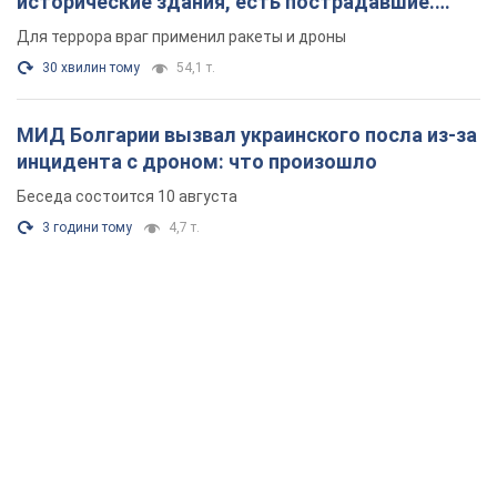
исторические здания, есть пострадавшие.
Фото и видео
Для террора враг применил ракеты и дроны
30 хвилин тому
54,1 т.
МИД Болгарии вызвал украинского посла из-за
инцидента с дроном: что произошло
Беседа состоится 10 августа
3 години тому
4,7 т.