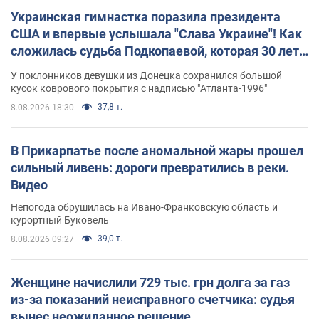
Украинская гимнастка поразила президента
США и впервые услышала "Слава Украине"! Как
сложилась судьба Подкопаевой, которая 30 лет
назад завоевала "золото" Олимпиады
У поклонников девушки из Донецка сохранился большой
кусок коврового покрытия с надписью "Атланта-1996"
37,8 т.
8.08.2026 18:30
В Прикарпатье после аномальной жары прошел
сильный ливень: дороги превратились в реки.
Видео
Непогода обрушилась на Ивано-Франковскую область и
курортный Буковель
39,0 т.
8.08.2026 09:27
Женщине начислили 729 тыс. грн долга за газ
из-за показаний неисправного счетчика: судья
вынес неожиданное решение