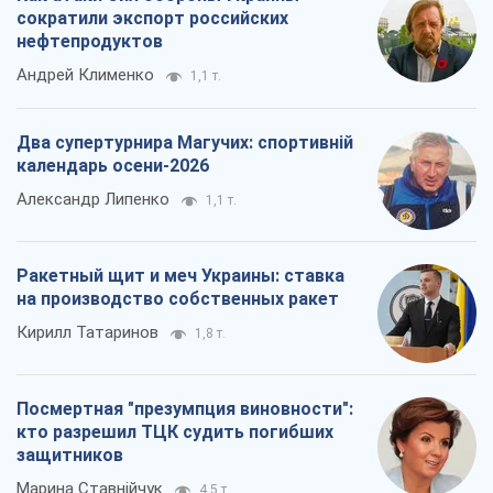
сократили экспорт российских
нефтепродуктов
Андрей Клименко
1,1 т.
Два супертурнира Магучих: спортивній
календарь осени-2026
Александр Липенко
1,1 т.
Ракетный щит и меч Украины: ставка
на производство собственных ракет
Кирилл Татаринов
1,8 т.
Посмертная "презумпция виновности":
кто разрешил ТЦК судить погибших
защитников
Марина Ставнійчук
4,5 т.