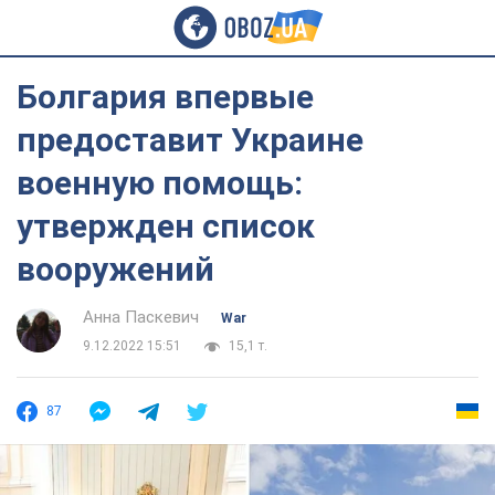
Болгария впервые
предоставит Украине
военную помощь:
утвержден список
вооружений
Анна Паскевич
War
9.12.2022 15:51
15,1 т.
87