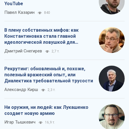
YouTube
Павел Казарин
840
В плену собственных мифов: как
Константиновка стала главной
идеологической ловушкой для
российских оккупантов
Дмитрий Снегирев
2,7 т.
Рекрутинг: обновленный и, похоже,
полезный вражеский опыт, или
Диалектика требовательной трусости
Александр Кирш
2,3 т.
Ни оружия, ни людей: как Лукашенко
создает новую армию
Игар Тышкевич
16,9 т.