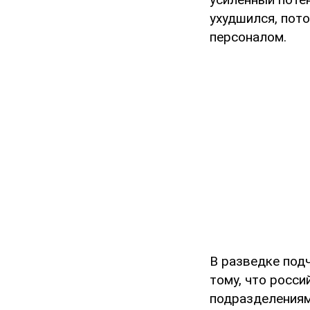
ухудшился, пот
персоналом.
В разведке подч
тому, что росс
подразделениям