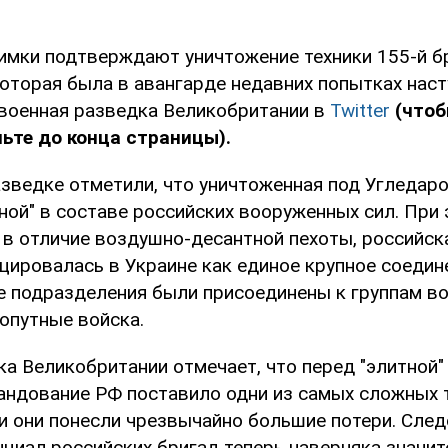
имки подтверждают уничтожение техники 155-й 
оторая была в авангарде недавних попытках наст
военная разведка Великобритании в
Twitter
(что
ьте до конца страницы).
азведке отметили, что уничтоженная под Угледар
ной" в составе российских вооруженных сил. При
о в отличие воздушно-десантной пехоты, российск
цировалась в Украине как единое крупное соедин
е подразделения были присоединены к группам во
опутные войска.
а Великобритании отмечает, что перед "элитной"
андование РФ поставило одни из самых сложных 
 и они понесли чрезвычайно большие потери. След
нциал российских бригад теперь наверняка значи