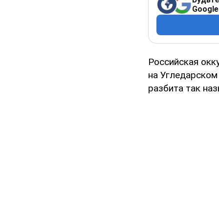
Google
Российская окк
на Угледарском
разбита так наз