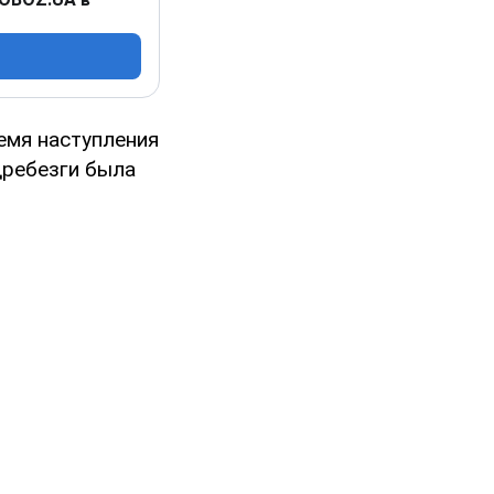
емя наступления
дребезги была