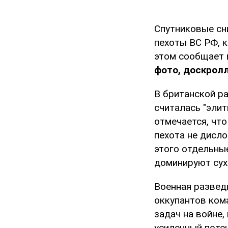
Спутниковые сн
пехоты ВС РФ, к
этом сообщает 
фото, доскролл
В британской р
считалась "элит
отмечается, чт
пехота не дисло
этого отдельны
доминируют сух
Военная разведк
оккупантов ком
задач на войне,
усиленный поте