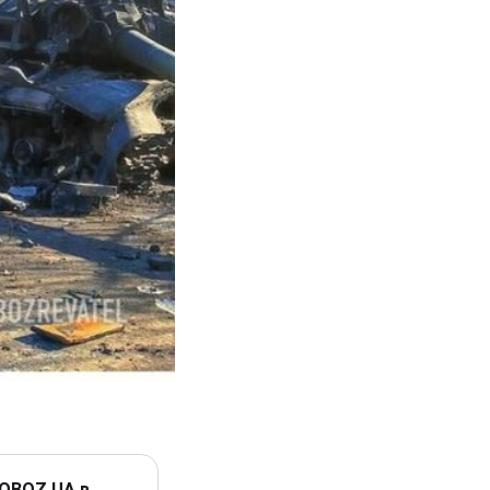
 OBOZ.UA в