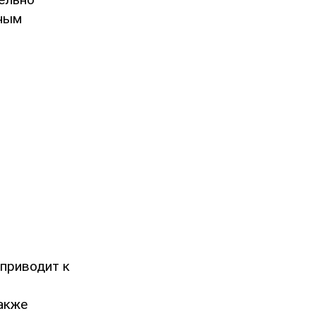
нным
 приводит к
Также