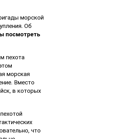
бригады морской
упления. Об
бы посмотреть
ом пехота
 этом
ая морская
ение. Вместо
йск, в которых
 пехотой
тактических
овательно, что
тельно