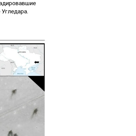
градировавшие
 Угледара.