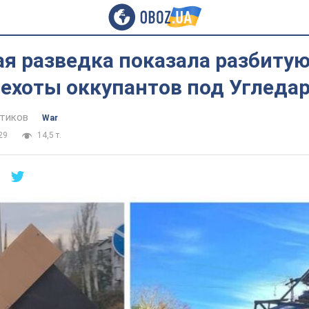
я разведка показала разбитую
ехоты оккупантов под Угледа
тиков
War
29
14,5 т.