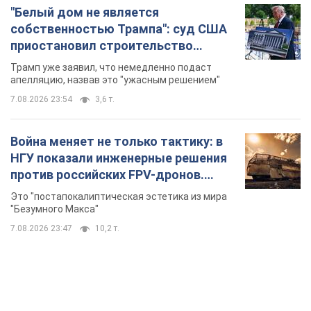
"Белый дом не является
собственностью Трампа": суд США
приостановил строительство
бального зала стоимостью 400 млн
Трамп уже заявил, что немедленно подаст
долларов
апелляцию, назвав это "ужасным решением"
7.08.2026 23:54
3,6 т.
Война меняет не только тактику: в
НГУ показали инженерные решения
против российских FPV-дронов.
Фото
Это "постапокалиптическая эстетика из мира
"Безумного Макса"
7.08.2026 23:47
10,2 т.