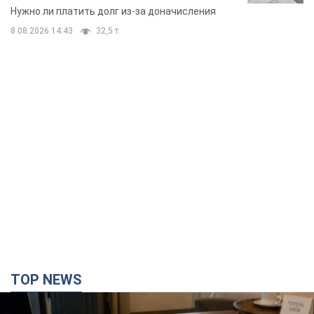
вынес неожиданное решение
Нужно ли платить долг из-за доначисления
8.08.2026 14:43
32,5 т.
TOP NEWS