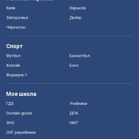
Киев
Харьков
Запорожье
Днепр
Черкассы
Спорт
Футбол
Баскетбол
Хоккей
Бокс
Формула-1
Моя школа
ГДЗ
Учебники
Онлайн уроки
ДПА
ЗНО
НМТ
СНГ решебники