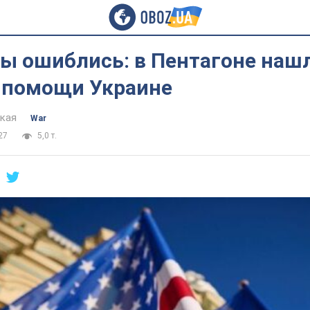
ы ошиблись: в Пентагоне наш
 помощи Украине
цкая
War
27
5,0 т.