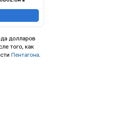
рда долларов
ле того, как
ости
Пентагона
.