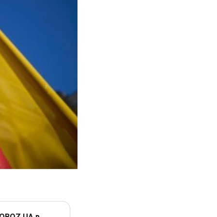
 OBOZ.UA в