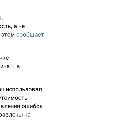
,
сть, а не
б этом
сообщает
нке
ина – в
он использовал
стоимость
равления ошибок
равлены на