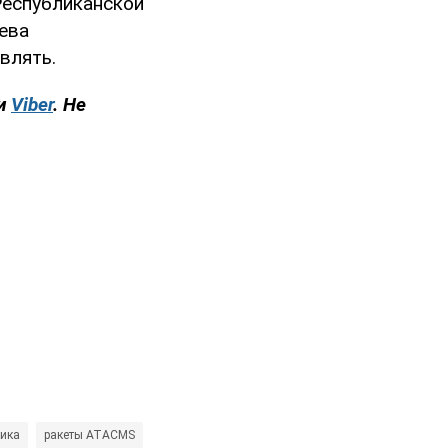
еспубликанской
ева
влять.
и
Viber
. Не
ника
ракеты ATACMS
Россия - страна-агрессор
оружие