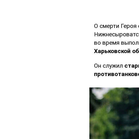
О смерти Героя
Нижнесыроватск
во время выпол
Харьковской об
Он служил
стар
противотанков