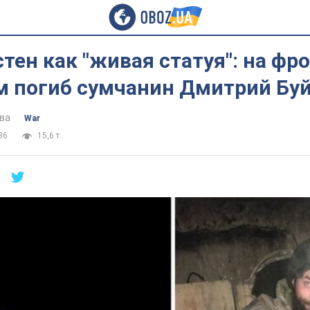
тен как "живая статуя": на фр
м погиб сумчанин Дмитрий Буй
ва
War
36
15,6 т.