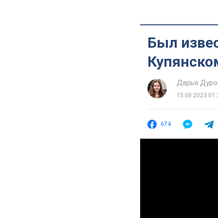
Был извес
Купянско
Дарья Дуро
15.08.2023 01:
674