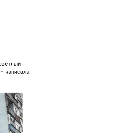
 светлый
 – написала