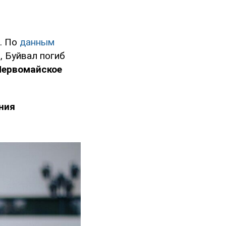
. По
данным
, Буйвал погиб
Первомайское
ния