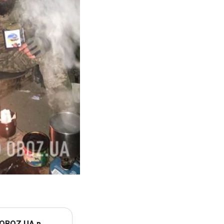
 OBOZ.UA в