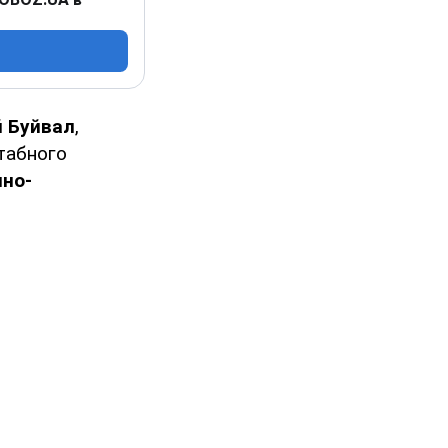
 Буйвал
,
табного
нно-