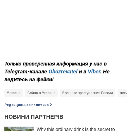
Только
проверенная информация у нас в
Telegram-канале
Obozrevatel
и в
Viber
. Не
ведитесь на фейки!
Украина
Война в Украине
Военные преступления России
похищ
Редакционная политика