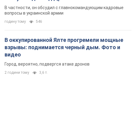
новых мерах
В частности, он обсудил с главнокомандующим кадровые
вопросы в украинской армии
годину тому
546
В оккупированной Ялте прогремели мощные
взрывы: поднимается черный дым. Фото и
видео
Город, вероятно, подвергся атаке дронов
2 години тому
3,6 т.