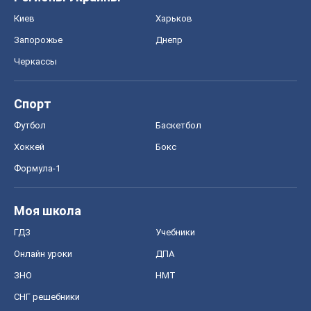
Киев
Харьков
Запорожье
Днепр
Черкассы
Спорт
Футбол
Баскетбол
Хоккей
Бокс
Формула-1
Моя школа
ГДЗ
Учебники
Онлайн уроки
ДПА
ЗНО
НМТ
СНГ решебники