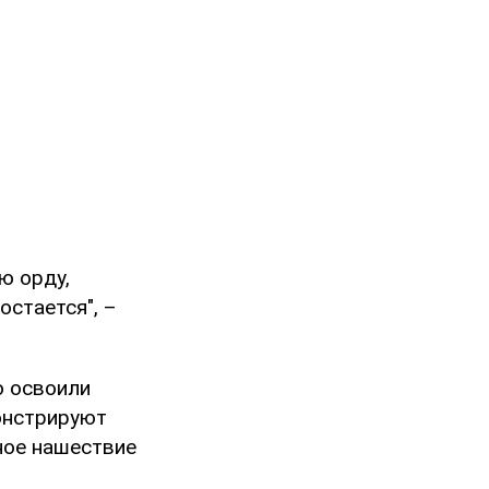
ю орду,
остается", –
о освоили
онстрируют
ное нашествие