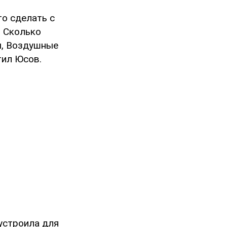
то сделать с
. Сколько
ы, Воздушные
тил Юсов.
устроила для