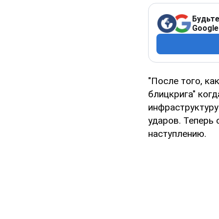
Будьте
Google
"После того, ка
блицкрига" ког
инфраструктуру
ударов. Теперь 
наступлению.