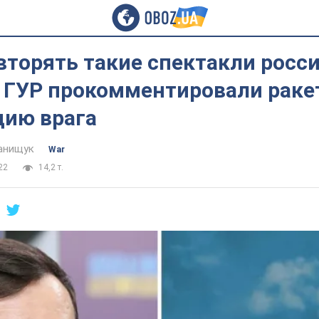
вторять такие спектакли росс
в ГУР прокомментировали рак
цию врага
анищук
War
22
14,2 т.