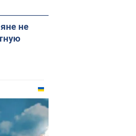
ияне не
етную