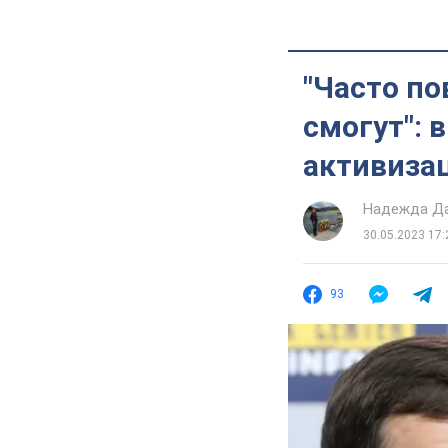
"Часто по
смогут": 
активиза
Надежда Д
30.05.2023 17:
93