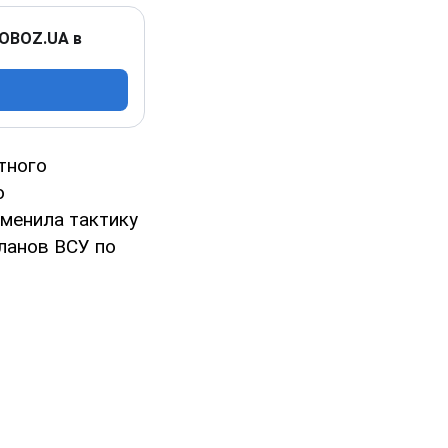
 OBOZ.UA в
тного
ю
зменила тактику
планов ВСУ по