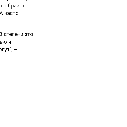
ет образцы
А часто
й степени это
тью и
гут", –