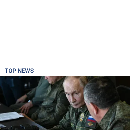
TOP NEWS
Поставлена задача – убивать как можно
больше украинцев: Фейгин назвал "триггеры"
Путина
У агрессора есть только две опции принуждения Украины к
капитуляции
3 часа назад
13,0 т.