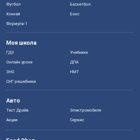
ЗНО
НМТ
СНГ решебники
Авто
Тест Драйв
Электромобили
Акции
Сервис
Food Oboz
Рецепты
Напитки
Диеты
Экономика
Рынки и компании
Mакроэкономика