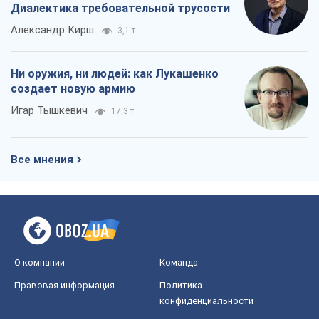
Все мнения
О компании
Команда
Правовая информация
Политика
конфиденциальности
Реклама на сайте
Документы
Редакционная политика
Журналисты OBOZ.UA на месте
событий
OBOZ.UA
Политика
Мир
Расследования