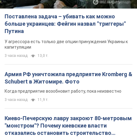
Армия РФ уничтожила предприятие Kromberg &
Schubert в Житомире. Фото
Когда предприятие возобновит работу, пока неизвестно
3 часа назад
11,9 т.
Киево-Печерскую лавру закроют 80-метровым
"монстром"? Почему киевские власти
отказались остановить строительство
небоскреба "московского верующего"
Какая реакция Кличко на петицию по отмене строительства
7 часов назад
69,9 т.