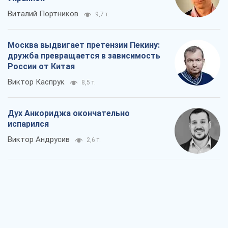
Дух Анкориджа окончательно
испарился
Виктор Андрусив
2,6 т.
Война и медиа: политика перешла в
соцсети, а СМИ играют по правилам
YouTube