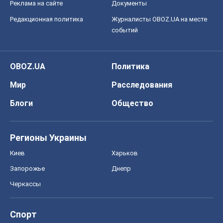
Блоги
Общество
Регионы Украины
Киев
Харьков
Запорожье
Днепр
Черкассы
Спорт
Футбол
Баскетбол
Хоккей
Бокс
Формула-1
Моя школа
ГДЗ
Учебники
Онлайн уроки
ДПА