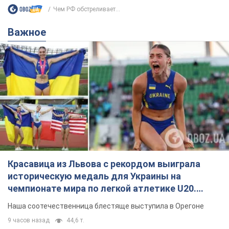
Красавица из Львова с рекордом выиграла
историческую медаль для Украины на
чемпионате мира по легкой атлетике U20.
Видео
Наша соотечественница блестяще выступила в Орегоне
9 часов назад
44,6 т.
Бритни Спирс призналась в уколах
красоты и показала последствия
неудачной косметологии: ходила
так почти месяц
Заметный эффект от процедуры сохранялся
около четырех недель
6 часов назад
1,7 т.