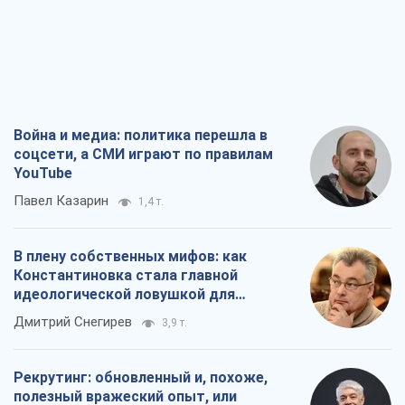
Павел Казарин
1,4 т.
В плену собственных мифов: как
Константиновка стала главной
идеологической ловушкой для
российских оккупантов
Дмитрий Снегирев
3,9 т.
Рекрутинг: обновленный и, похоже,
полезный вражеский опыт, или
Диалектика требовательной трусости
Александр Кирш
3,1 т.
Ни оружия, ни людей: как Лукашенко
создает новую армию
Игар Тышкевич
17,3 т.