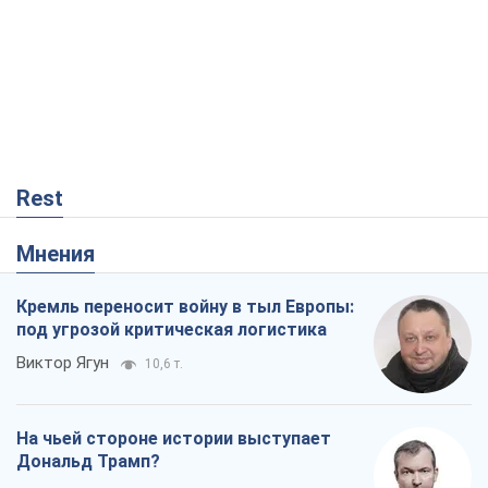
Мнения
Кремль переносит войну в тыл Европы:
под угрозой критическая логистика
Виктор Ягун
10,6 т.
На чьей стороне истории выступает
Дональд Трамп?
Виктор Каспрук
8,8 т.
О запланированной вырубке более 600
деревьев и теплотрассе: что
происходит на Теремках в Киеве
Владислав Самойленко
534