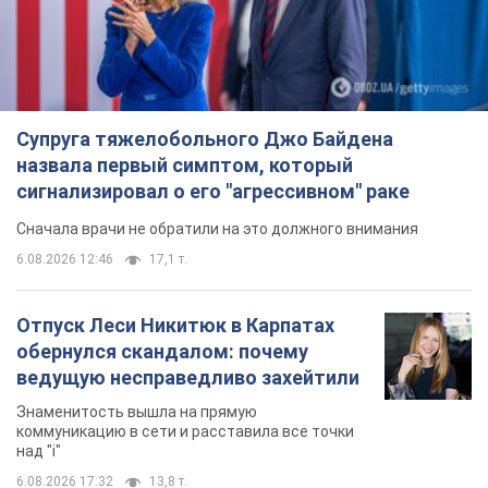
Сначала врачи не обратили на это должного внимания
6.08.2026 12:46
17,1 т.
Отпуск Леси Никитюк в Карпатах
обернулся скандалом: почему
ведущую несправедливо захейтили
Знаменитость вышла на прямую
коммуникацию в сети и расставила все точки
над "i"
6.08.2026 17:32
13,8 т.
"Динамо" с победы стартовало в
квалификации Лиги конференций.
Видео
Матч прошел в Люблине
9 часов назад
2,6 т.