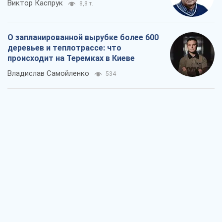
Как атаки Сил обороны Украины
сократили экспорт российских
нефтепродуктов
Андрей Клименко
2,6 т.
Два супертурнира Магучих: спортивній
календарь осени-2026