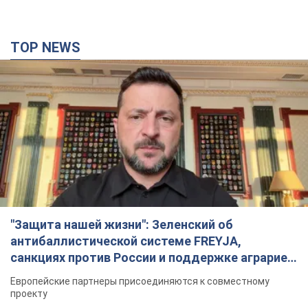
"Защита нашей жизни": Зеленский об
антибаллистической системе FREYJA,
санкциях против России и поддержке аграриев.
Видео
Европейские партнеры присоединяются к совместному
проекту
11 часов назад
83,1 т.
С 1 сентября украинским учителям повысят
зарплаты: Корецкий раскрыл подробности
Одновременно с повышением зарплат педагогам
правительство объявило об увеличении студенческих
стипендий
7 часов назад
5,1 т.