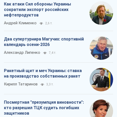
Александр Липенко
7,4 т.
Ракетный щит и меч Украины: ставка
на производство собственных ракет
Кирилл Татаринов
3,3 т.
Посмертная "презумпция виновности":
кто разрешил ТЦК судить погибших
защитников
Марина Ставнійчук
7,4 т.
Все мнения