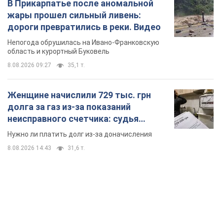
В Прикарпатье после аномальной
жары прошел сильный ливень:
дороги превратились в реки. Видео
Непогода обрушилась на Ивано-Франковскую
область и курортный Буковель
8.08.2026 09:27
35,1 т.
Женщине начислили 729 тыс. грн
долга за газ из-за показаний
неисправного счетчика: судья
вынес неожиданное решение
Нужно ли платить долг из-за доначисления
8.08.2026 14:43
31,6 т.