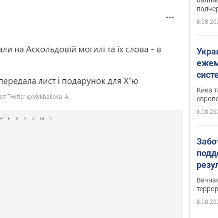
подче
8.08.20
Укра
ежем
сист
Зеле
Киев т
европ
8.08.20
Забо
подд
резу
обла
Вечна
киев
терро
8.08.20