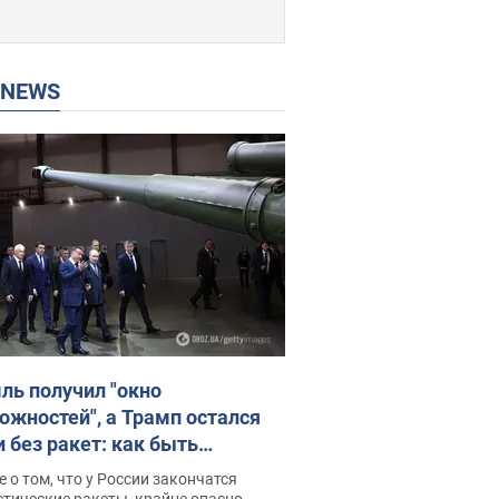
P NEWS
ль получил "окно
ожностей", а Трамп остался
и без ракет: как быть
ине? Интервью с Мельником
 о том, что у России закончатся
тические ракеты, крайне опасно,