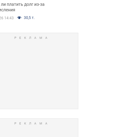
я вынес
ли платить долг из-за
иданное решение
исления
30,5 т.
26 14:43