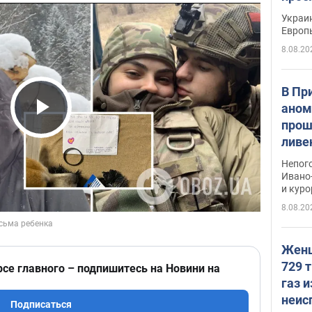
гран
Украин
Европ
8.08.20
В Пр
аном
прош
Play Video
ливе
прев
Непог
Виде
Ивано
и кур
8.08.20
Женщ
729 т
рсе главного – подпишитесь на Новини на
газ 
неис
Подписаться