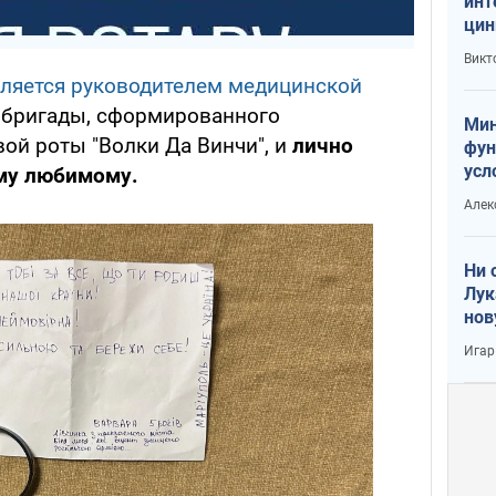
инт
цин
или
Викт
Тра
ляется руководителем медицинской
й бригады, сформированного
Мин
ой роты "Волки Да Винчи", и
лично
фун
усл
му любимому.
вое
Алек
Ни 
Лук
нов
Игар