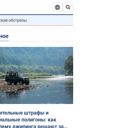
ские обстрелы
ное
ительные штрафы и
иальные полигоны: как
лему джипинга решают за