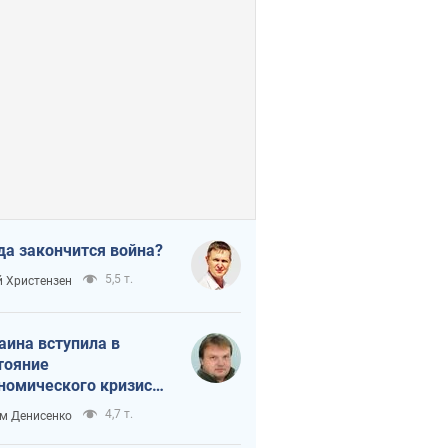
да закончится война?
5,5 т.
 Христензен
аина вступила в
тояние
номического кризиса.
ь ли свет в конце
4,7 т.
м Денисенко
неля?