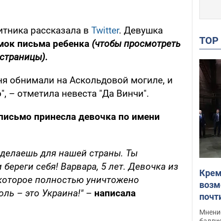
итника рассказала в
Twitter
. Девушка
TO
мок письма ребенка
(чтобы просмотреть
 страницы).
ня обнимали на Аскольдовой могиле, и
", – отметила невеста "Да Винчи".
письмо принесла девочка по имени
ы делаешь для нашей страны. Ты
 береги себя! Варвара, 5 лет. Девочка из
Крем
 которое полностью уничтожено
возм
ль – это Украина!"
–
написала
почт
Укра
Мнение
баллис