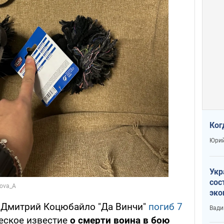
Ког
Юрий
Укр
сос
эко
Ест
 Дмитрий Коцюбайло "Да Винчи"
погиб 7
Вади
тун
ческое известие
о смерти воина в бою