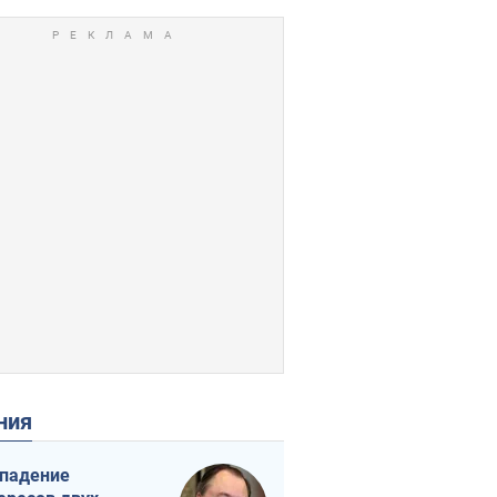
ения
падение