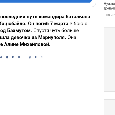
судь
Нужно 
неож
донач
8.08.20
 последний путь командира батальона
 Коцюбайло.
Он
погиб 7 марта
в бою с
под Бахмутом.
Спустя чуть больше
ишла девочка из Мариуполя.
Она
те Алине Михайловой.
идео дня