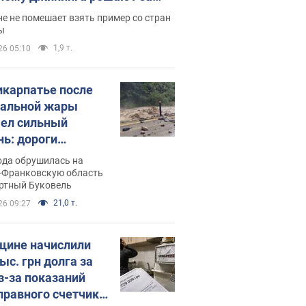
ицей
е не помешает взять пример со стран
ы
1,9 т.
26 05:10
икарпатье после
альной жары
ел сильный
нь: дороги
ратились в реки.
ода обрушилась на
о
-Франковскую область
ортный Буковель
21,0 т.
26 09:27
ине начислили
ыс. грн долга за
из-за показаний
правного счетчика: