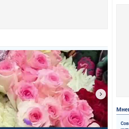
Мн
Сов