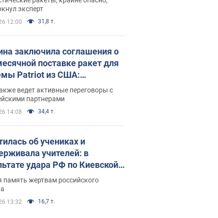
ркнул эксперт
31,8 т.
26 12:00
ина заключила соглашения о
есячной поставке ракет для
емы Patriot из США:
нский раскрыл подробности
акже ведет активные переговоры с
ейскими партнерами
34,4 т.
26 14:08
тилась об учениках и
ерживала учителей: в
льтате удара РФ по Киевской
сти погибли директор
я память жертвам российского
ского лицея, её муж и внук
ра
16,7 т.
26 13:32