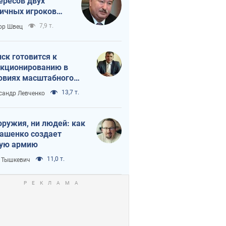
ересов двух
ичных игроков
 тайный план
7,9 т.
ор Швец
мпа и Путина?
ск готовится к
кционированию в
овиях масштабного
нного кризиса
13,7 т.
сандр Левченко
оружия, ни людей: как
ашенко создает
ую армию
11,0 т.
 Тышкевич