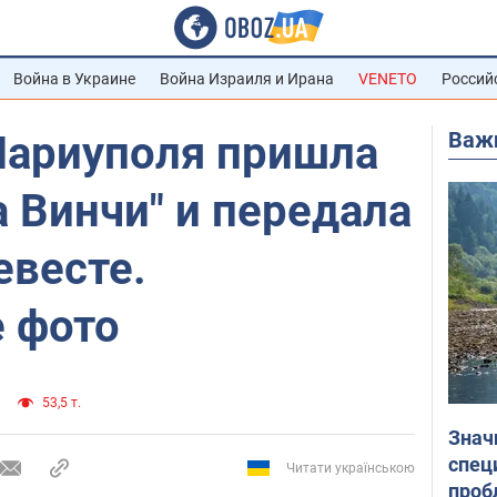
Война в Украине
Война Израиля и Ирана
VENETO
Россий
Важ
Мариуполя пришла
а Винчи" и передала
евесте.
е фото
53,5 т.
Знач
спец
Читати українською
проб