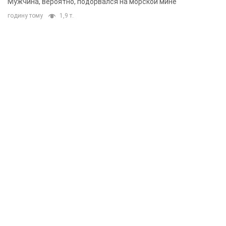
Мужчина, вероятно, подорвался на морской мине
годину тому
1,9 т.