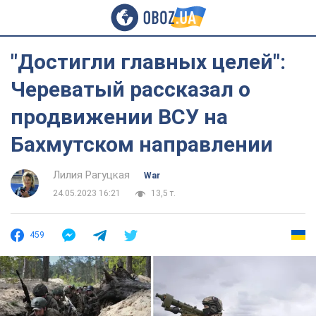
"Достигли главных целей":
Череватый рассказал о
продвижении ВСУ на
Бахмутском направлении
Лилия Рагуцкая
War
24.05.2023 16:21
13,5 т.
459