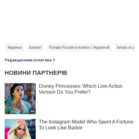
Украина
Бахмут
Потери России в войне с Украиной
Битва за До
Редакционная политика