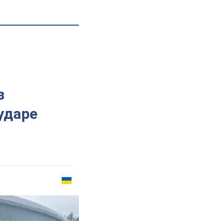
з
ударе