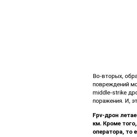
Во-вторых, обр
повреждений мо
middle-strike д
поражения. И, э
Fpv-дрон летае
км. Кроме того
оператора, то 