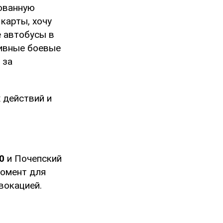
зованную
карты, хочу
е автобусы в
тивные боевые
 за
 действий и
0
и Почепский
момент для
вокацией.