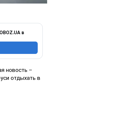
 OBOZ.UA в
я новость –
руси отдыхать в