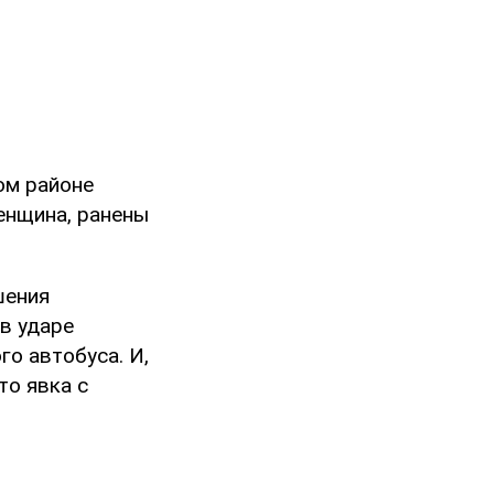
ом районе
енщина, ранены
шения
в ударе
го автобуса. И,
то явка с