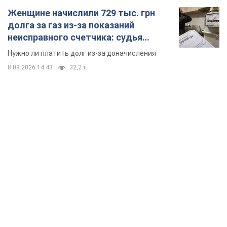
Женщине начислили 729 тыс. грн
долга за газ из-за показаний
неисправного счетчика: судья
вынес неожиданное решение
Нужно ли платить долг из-за доначисления
8.08.2026 14:43
32,2 т.