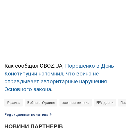
Как сообщал OBOZ.UA,
Порошенко в День
Конституции напомнил, что война не
оправдывает авторитарные нарушения
Основного закона
.
Украина
Война в Украине
военная техника
FPV-дрони
Парти
Редакционная политика