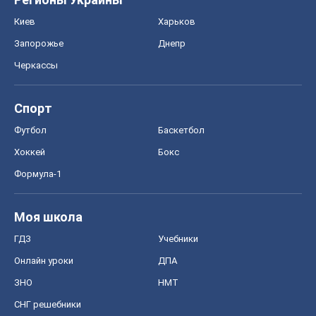
Киев
Харьков
Запорожье
Днепр
Черкассы
Спорт
Футбол
Баскетбол
Хоккей
Бокс
Формула-1
Моя школа
ГДЗ
Учебники
Онлайн уроки
ДПА
ЗНО
НМТ
СНГ решебники