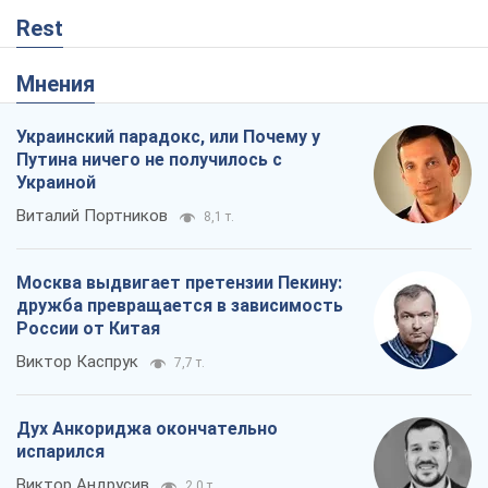
Rest
Мнения
Украинский парадокс, или Почему у
Путина ничего не получилось с
Украиной
Виталий Портников
8,1 т.
Москва выдвигает претензии Пекину:
дружба превращается в зависимость
России от Китая
Виктор Каспрук
7,7 т.
Дух Анкориджа окончательно
испарился
Виктор Андрусив
2,0 т.