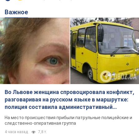
Во Львове женщина спровоцировала конфликт,
разговаривая на русском языке в маршрутке:
полиция составила административный
протокол. Видео
На место происшествия прибыли патрульные полицейские и
следственно-оперативная группа
4 часа назад
7,8 т.
"Воюют, потому что глупы": в
Черновцах водитель автобуса
проявил неуважение к украинским
военным и поплатился за это.
Водителя уволили после конфликта с
Видео
пассажирами и оскорблений в адрес военных
7 часов назад
7,8 т.