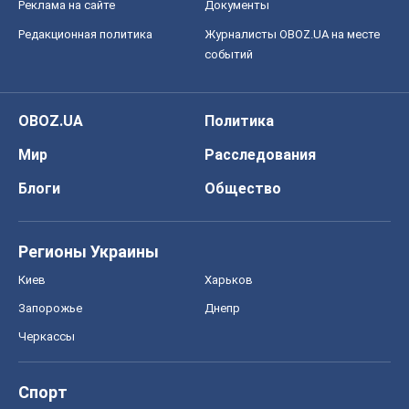
Блоги
Общество
Регионы Украины
Киев
Харьков
Запорожье
Днепр
Черкассы
Спорт
Футбол
Баскетбол
Хоккей
Бокс
Формула-1
Моя школа
ГДЗ
Учебники
Онлайн уроки
ДПА