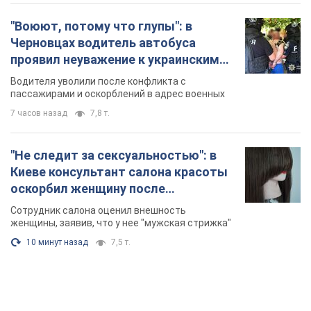
"Не следит за сексуальностью": в
Киеве консультант салона красоты
оскорбил женщину после
химиотерапии, разгорелся скандал.
Сотрудник салона оценил внешность
Фото
женщины, заявив, что у нее "мужская стрижка"
10 минут назад
7,5 т.