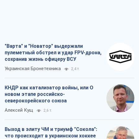
Украинская Бронетехника
2,4 т.
КНДР как катализатор войны, или О
новом этапе российско-
северокорейского союза
Алексей Кущ
2,6 т.
Выход в элиту ЧМ и триумф "Сокола":
что происходит в украинском хоккее
Александр Липенко
942
Что ожидает украинцев в 2026-2028
годах? Основные выводы из новых
прогнозов от НБУ
Василий Фурман
19,3 т.