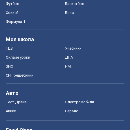
ЗНО
НМТ
СНГ решебники
Авто
Тест Драйв
Электромобили
Акции
Сервис
Food Oboz
Рецепты
Напитки
Диеты
Экономика
Рынки и компании
Mакроэкономика