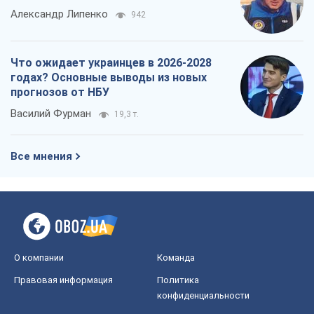
Все мнения
О компании
Команда
Правовая информация
Политика
конфиденциальности
Реклама на сайте
Документы
Редакционная политика
Журналисты OBOZ.UA на месте
событий
OBOZ.UA
Политика
Мир
Расследования