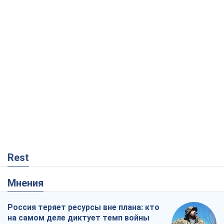
Rest
Мнения
Россия теряет ресурсы вне плана: кто
на самом деле диктует темп войны
Сергей Мисюра
7,6 т.
"Мы уже переживали и худшее":
Украине не стоит поддаваться
отчаянию из-за ракетного террора
Сергей Марченко, эксперт
7,5 т.