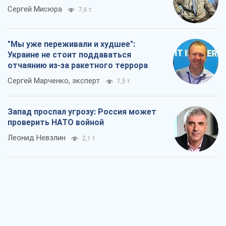
Запад проспал угрозу: Россия может
проверить НАТО войной
Леонид Невзлин
2,1 т.
"Варта" и "Новатор" выдержали
пулеметный обстрел и удар FPV-дрона,
сохранив жизнь офицеру ВСУ