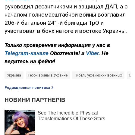
руководил десантниками и защищал ДАП, а с
началом полномасштабной войны возглавил
206-й батальон 241-й бригады ТрО и
участвовал в боях на юге и востоке Украины.
Только
проверенная информация у нас в
Telegram-канале
Obozrevatel и
Viber
. Не
ведитесь на фейки!
Украина
Герои войны в Украине
Гибель украинских военных
Вой
Редакционная политика