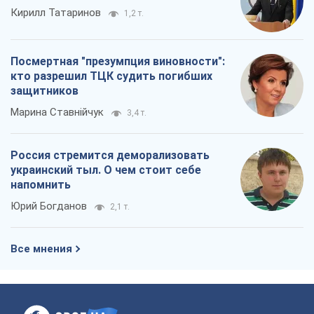
Кирилл Татаринов
1,2 т.
Посмертная "презумпция виновности":
кто разрешил ТЦК судить погибших
защитников
Марина Ставнійчук
3,4 т.
Россия стремится деморализовать
украинский тыл. О чем стоит себе
напомнить
Юрий Богданов
2,1 т.
Все мнения