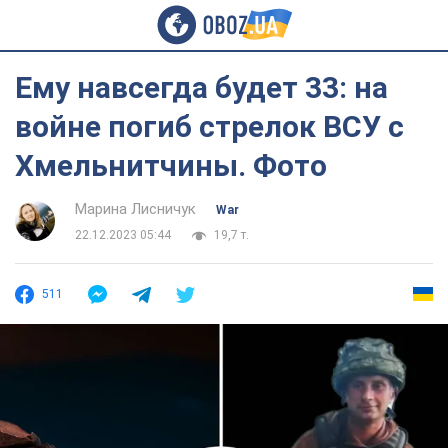
Ему навсегда будет 33: на
войне погиб стрелок ВСУ c
Хмельнитчины. Фото
Марина Лисничук
War
22.12.2023 05:44
19,7 т.
511