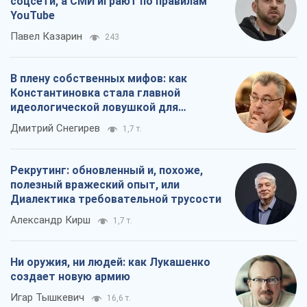
соцсети, а СМИ играют по правилам
YouTube
Павел Казарин
243
В плену собственных мифов: как
Константиновка стала главной
идеологической ловушкой для
российских оккупантов
Дмитрий Снегирев
1,7 т.
Рекрутинг: обновленный и, похоже,
полезный вражеский опыт, или
Диалектика требовательной трусости
Александр Кирш
1,7 т.
Ни оружия, ни людей: как Лукашенко
создает новую армию
Игар Тышкевич
16,6 т.