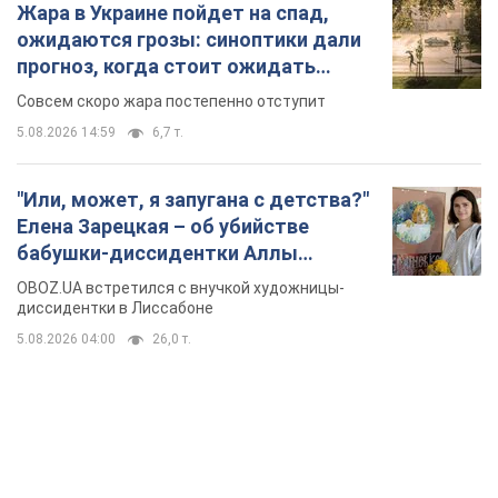
Жара в Украине пойдет на спад,
ожидаются грозы: синоптики дали
прогноз, когда стоит ожидать
изменения погоды
Совсем скоро жара постепенно отступит
5.08.2026 14:59
6,7 т.
"Или, может, я запугана с детства?"
Елена Зарецкая – об убийстве
бабушки-диссидентки Аллы
Горской, критике сына Стуса и
OBOZ.UA встретился с внучкой художницы-
бегстве в Португалию с пятью
диссидентки в Лиссабоне
детьми
5.08.2026 04:00
26,0 т.