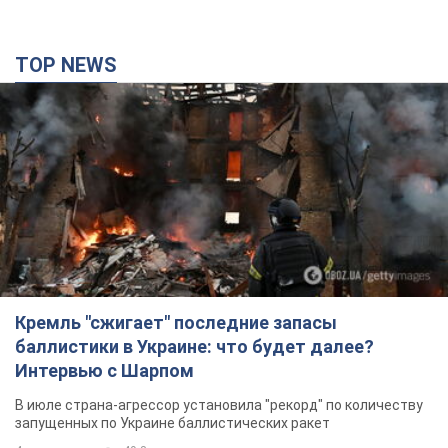
TOP NEWS
Кремль "сжигает" последние запасы
баллистики в Украине: что будет далее?
Интервью с Шарпом
В июле страна-агрессор установила "рекорд" по количеству
запущенных по Украине баллистических ракет