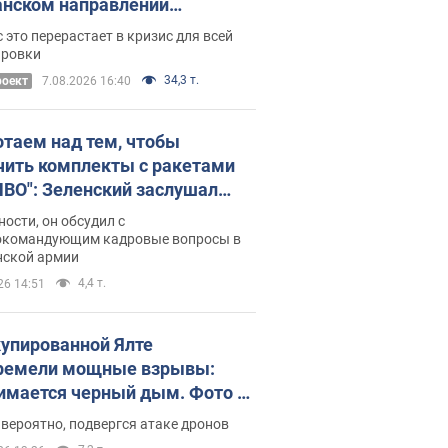
нском направлении
ический дискомфорт: как это
 это перерастает в кризис для всей
ось
ировки
34,3 т.
роект
7.08.2026 16:40
отаем над тем, чтобы
чить комплекты с ракетами
ПВО": Зеленский заслушал
ад Драпатого и объявил о
ности, он обсудил с
х мерах
окомандующим кадровые вопросы в
нской армии
4,4 т.
26 14:51
купированной Ялте
ремели мощные взрывы:
имается черный дым. Фото и
о
 вероятно, подвергся атаке дронов