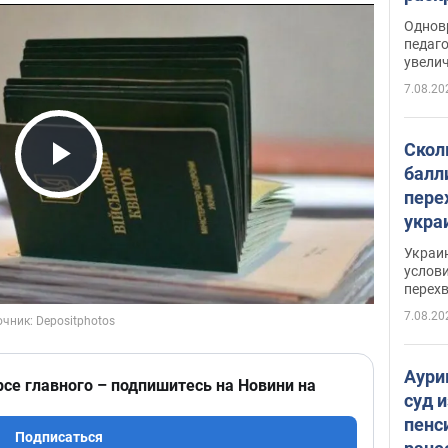
Однов
педаг
увелич
7.08.20
Скол
балл
Play Video
пере
укра
июле
Украи
назв
услови
перех
7.08.20
Аури
рсе главного – подпишитесь на Новини на
суд 
пенс
Подписаться