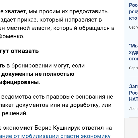
Рос
не хватает, мы просим их предоставить.
рес
кто
здает приказ, который направляет в
дик
ан местной власти, который обращался в
Серг
Фоменко.
"Мы
гут отказать
худ
сто
ь в бронировании могут, если
отч
Серг
рак
о
документы не полностью
сифицированы
.
Зап
Рос
у ведомства есть правовые основания не
НАТ
пакет документов или на доработку, или
Леон
 решений.
е экономист Борис Кушнирук ответил на
ание от мобилизации спасти экономику