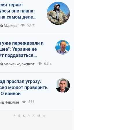
сия теряет
урсы вне плана:
 на самом деле
тует темп войны
5,4 т.
ей Мисюра
 уже переживали и
шее": Украине не
ит поддаваться
аянию из-за
6,3 т.
ей Марченко, эксперт
етного террора
ад проспал угрозу:
сия может проверить
О войной
366
ид Невзлин