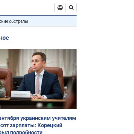
ские обстрелы
ное
сентября украинским учителям
сят зарплаты: Корецкий
рыл подробности