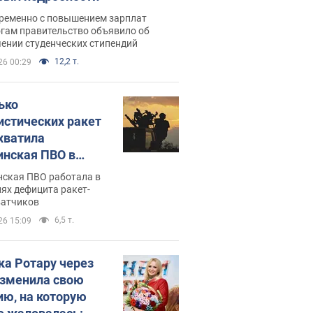
ременно с повышением зарплат
огам правительство объявило об
ении студенческих стипендий
12,2 т.
26 00:29
ько
истических ракет
хватила
инская ПВО в
: в Минобороны
нская ПВО работала в
али цифру
ях дефицита ракет-
ватчиков
6,5 т.
26 15:09
ка Ротару через
изменила свою
ию, на которую