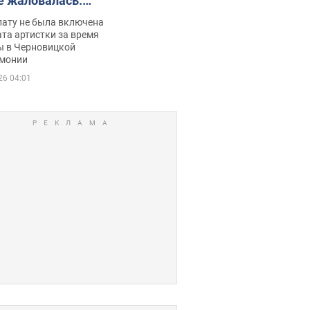
е жаловалась:
ько получала
лату не была включена
ца
та артистки за время
ы в Черновицкой
монии
26 04:01