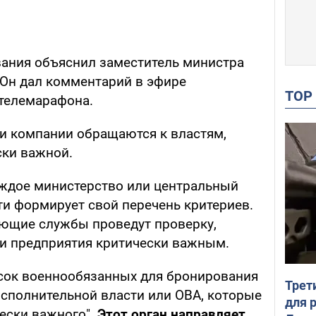
ания объяснил заместитель министра
Он дал комментарий в эфире
TO
телемарафона.
и компании обращаются к властям,
ски важной.
аждое министерство или центральный
ти формирует свой перечень критериев.
вующие службы проведут проверку,
ии предприятия критически важным.
сок военнообязанных для бронирования
Трет
исполнительной власти или ОВА, которые
для 
чески важного".
Этот орган направляет