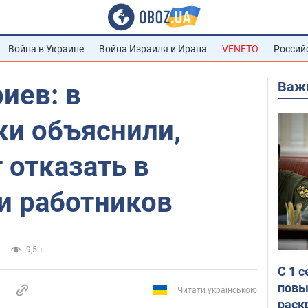
Война в Украине
Война Израиля и Ирана
VENETO
Россий
Важ
иев: в
и объяснили,
 отказать в
и работников
9,5 т.
С 1 
повы
Читати українською
раск