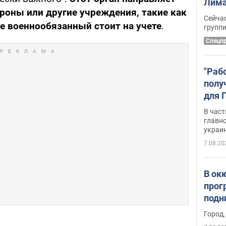
Лима
роны или другие учреждения, такие как
крит
Сейчас
де военнообязанный стоит на учете
.
удал
групп
Спецп
"Раб
полу
для 
докл
В част
новы
главн
украи
7.08.20
В ок
прог
подн
виде
Город,