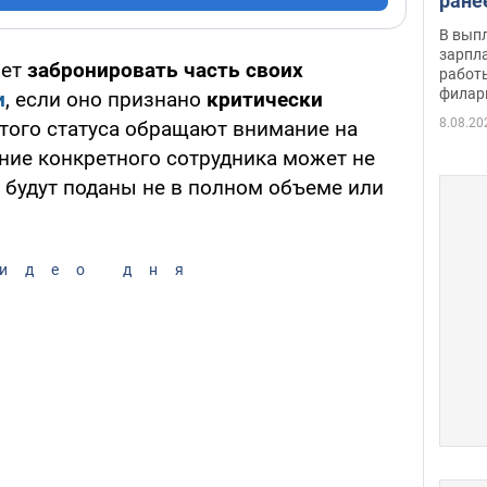
ране
скол
В вып
певи
зарпла
жет
забронировать часть своих
работ
филар
и
, если оно признано
критически
8.08.20
этого статуса обращают внимание на
ние конкретного сотрудника может не
 будут поданы не в полном объеме или
идео дня