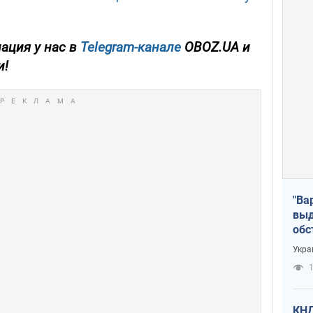
ация у нас в
Telegram-канале
OBOZ.UA и
и!
"Ва
выд
обс
дро
Укра
офи
1
КНД