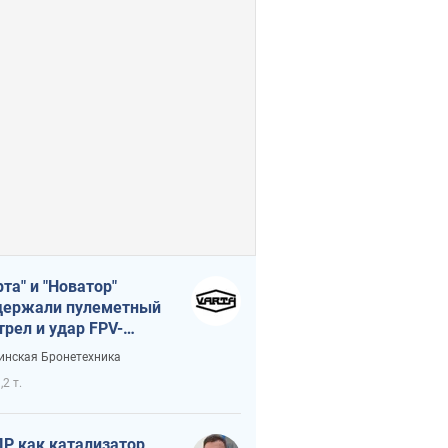
рта" и "Новатор"
ержали пулеметный
трел и удар FPV-
на, сохранив жизнь
инская Бронетехника
церу ВСУ
,2 т.
Р как катализатор