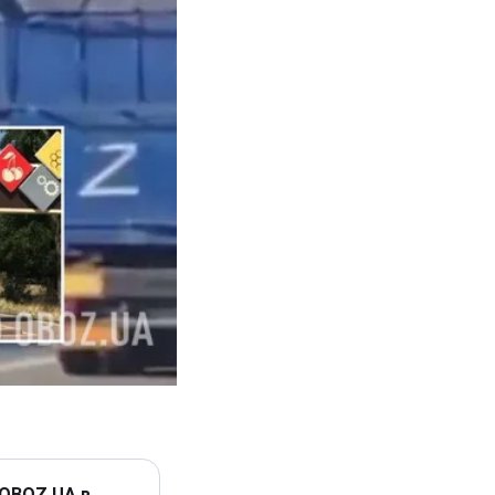
 OBOZ.UA в