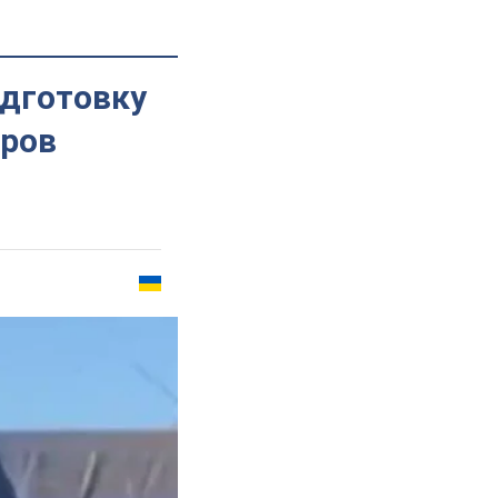
одготовку
оров