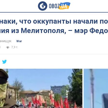
наки, что оккупанты начали п
ия из Мелитополя, – мэр Фед
анищук
War
1
7,9 т.