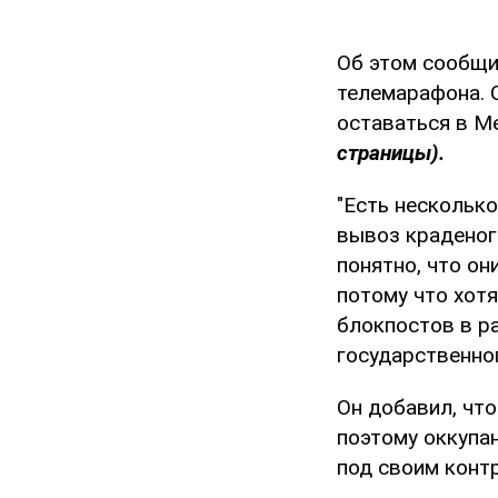
Об этом сообщи
телемарафона. О
оставаться в 
страницы).
"Есть несколько
вывоз краденог
понятно, что он
потому что хотя
блокпостов в ра
государственног
Он добавил, чт
поэтому оккупа
под своим конт