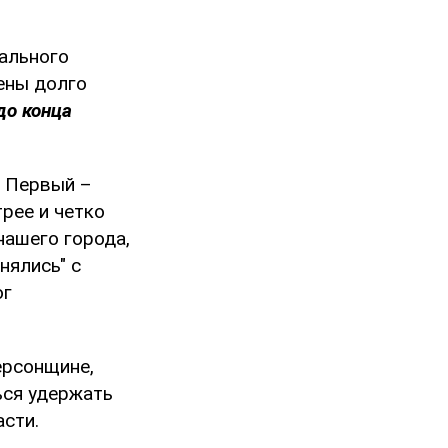
ального
рены долго
до конца
. Первый –
рее и четко
нашего города,
нялись" с
ог
ерсонщине,
ься удержать
сти.