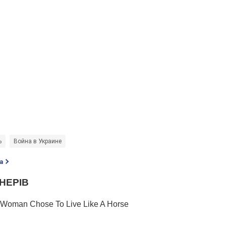
ь
Война в Украине
а