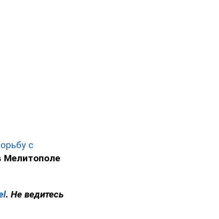
орьбу с
в
Мелитополе
el
. Не ведитесь