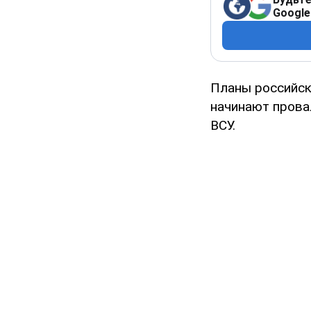
Google
Планы российск
начинают провал
ВСУ.