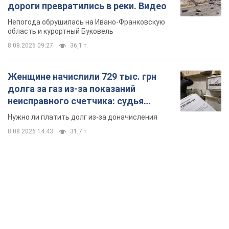
дороги превратились в реки. Видео
Непогода обрушилась на Ивано-Франковскую
область и курортный Буковель
8.08.2026 09:27
36,1 т.
Женщине начислили 729 тыс. грн
долга за газ из-за показаний
неисправного счетчика: судья
вынес неожиданное решение
Нужно ли платить долг из-за доначисления
8.08.2026 14:43
31,7 т.