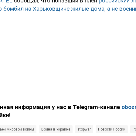
ATEL
сообщал, что попавший в плен
российский л
то бомбил на Харьковщине жилые дома, а не воен
нная информация у нас в Telegram-канале
obozr
йки!
тьей мировой войны
Война в Украине
stopwar
Новости России
Р