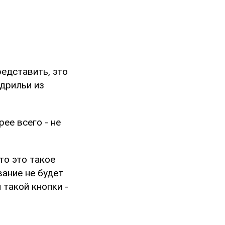
редставить, это
адрильи из
ее всего - не
что это такое
вание не будет
 такой кнопки -