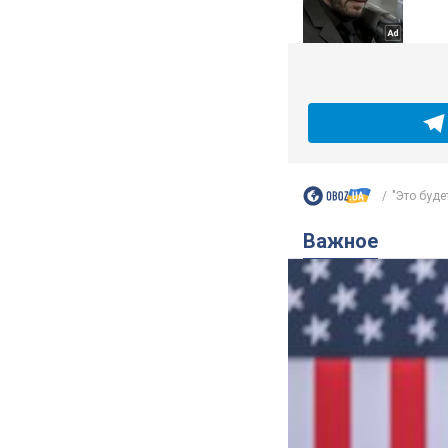
"Это буде
Важное