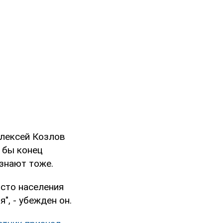
Алексей Козлов
 бы конец
ознают тоже.
осто населения
", - убежден он.