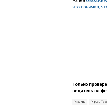
Ранее
OBOZREV
что понимал, ч
Только провере
ведитесь на фе
Украина
Угроза Тре