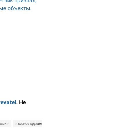
етчик признал,
ные объекты.
evatel
. Не
оссия
ядерное оружие
Владимир Путин