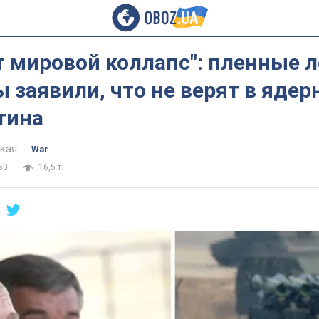
т мировой коллапс": пленные 
 заявили, что не верят в яде
тина
цкая
War
50
16,5 т.