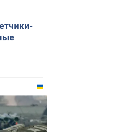
летчики-
рные