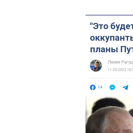
"Это буде
оккупанты
планы Пу
Лилия Рагу
11.03.2022 16:
14