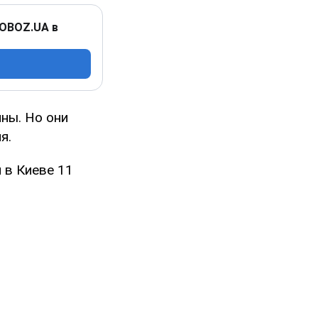
 OBOZ.UA в
ны. Но они
я.
 в Киеве 11