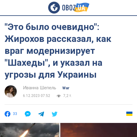
"Это было очевидно":
Жирохов рассказал, как
враг модернизирует
"Шахеды", и указал на
угрозы для Украины
Иванна Шепель
War
6.12.2023 07:52
7,2 т.
33