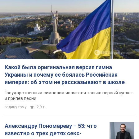
годину тому
2,9 т.
Александру Пономареву – 53: что
известно о трех детях секс-
символа 90-х и как они выглядят
Несмотря на развитие карьеры, артист не
забывал о личном счастье
6 годин тому
6,8 т.
В ПриватБанке рассказали,
действительны ли доллары 1996
года: принимают ли обменники и
банки такие купюры
Что делать, если банки и обменники не
принимают старые доллары
8 годин тому
59,5 т.