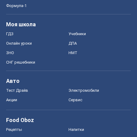
Акции
Сервис
Food Oboz
Рецепты
Напитки
Диеты
Экономика
Рынки и компании
Mакроэкономика
MedOboz
Новости медицины
MAMACLUB
Шоу
Афиша
Сплетни