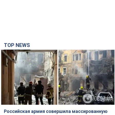
Российская армия совершила массированную
атаку на Одессу: горела историческая часть
города, есть пострадавшие. Фото и видео
Для террора враг применил ракеты и дроны
годину тому
26,8 т.
Депутаты взяли деньги из бюджета на аренду
элитных квартир в Киеве: кто из
парламентариев просил средства и где
поселился
Как работает особая социальная гарантия и кто ею
пользуется
3 години тому
48,8 т.