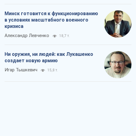
Когда закончится война?
Юрий Христензен
11,3 т.
Украина вступила в состояние
экономического кризиса. Есть ли свет
в конце туннеля?
Вадим Денисенко
9,1 т.