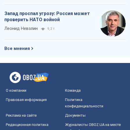
Правовая информация
Политика
конфиденциальности
Реклама на сайте
Документы
Редакционная политика
Журналисты OBOZ.UA на месте
событий
OBOZ.UA
Политика
Мир
Расследования
Блоги
Общество
Регионы Украины
Киев
Харьков
Запорожье
Днепр
Черкассы