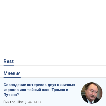
Совпадение интересов двух циничных
игроков или тайный план Трампа и
Путина?
Виктор Швец
14,3 т.
Минск готовится к функционированию
в условиях масштабного военного
кризиса
Александр Левченко
18,7 т.
Ни оружия, ни людей: как Лукашенко
создает новую армию
Игар Тышкевич
15,8 т.