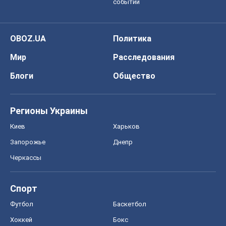
Спорт
Футбол
Баскетбол
Хоккей
Бокс
Формула-1
Моя школа
ГДЗ
Учебники
Онлайн уроки
ДПА
ЗНО
НМТ
СНГ решебники
Авто
Тест Драйв
Электромобили