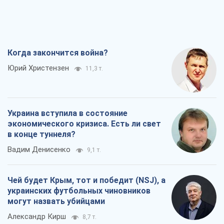
Чей будет Крым, тот и победит (NSJ), а
украинских футбольных чиновников
могут назвать убийцами
Александр Кирш
8,7 т.
Запад проспал угрозу: Россия может
проверить НАТО войной
Леонид Невзлин
9,3 т.
Все мнения
О компании
Команда