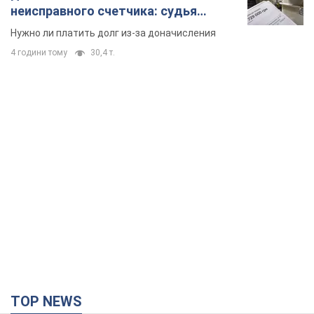
неисправного счетчика: судья
вынес неожиданное решение
Нужно ли платить долг из-за доначисления
4 години тому
30,4 т.
TOP NEWS