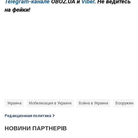
Telegram-канале
OBOZ.UA и
Viber
. Не ведитесь
на фейки!
Украина
Мобилизация в Украине
Война в Украине
Вооруженны
Редакционная политика