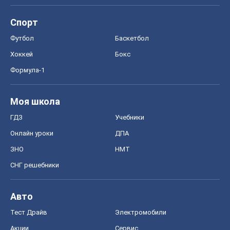
Спорт
Футбол
Баскетбол
Хоккей
Бокс
Формула-1
Моя школа
ГДЗ
Учебники
Онлайн уроки
ДПА
ЗНО
НМТ
СНГ решебники
Авто
Тест Драйв
Электромобили
Акции
Сервис