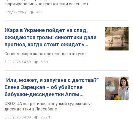
формировались на протяжении сотен лет
5 годин тому
465
Жара в Украине пойдет на спад,
ожидаются грозы: синоптики дали
прогноз, когда стоит ожидать
изменения погоды
Совсем скоро жара постепенно отступит
5.08.2026 14:59
5,6 т.
"Или, может, я запугана с детства?"
Елена Зарецкая – об убийстве
бабушки-диссидентки Аллы
Горской, критике сына Стуса и
OBOZ.UA встретился с внучкой художницы-
бегстве в Португалию с пятью
диссидентки в Лиссабоне
детьми
5.08.2026 04:00
25,7 т.