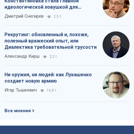
Константиновка стала главной
идеологической ловушкой для
российских оккупантов
Дмитрий Снегирев
2,5 т.
Рекрутинг: обновленный и, похоже,
полезный вражеский опыт, или
Диалектика требовательной трусости
Александр Кирш
2,2 т.
Ни оружия, ни людей: как Лукашенко
создает новую армию
Игар Тышкевич
16,8 т.
Все мнения