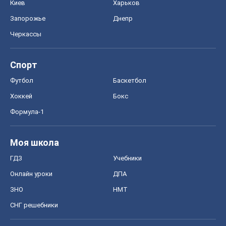
Киев
Харьков
Запорожье
Днепр
Черкассы
Спорт
Футбол
Баскетбол
Хоккей
Бокс
Формула-1
Моя школа
ГДЗ
Учебники
Онлайн уроки
ДПА
ЗНО
НМТ
СНГ решебники