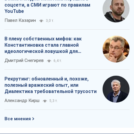
соцсети, а СМИ играют по правилам
YouTube
Павел Казарин
3,0 т.
В плену собственных мифов: как
Константиновка стала главной
идеологической ловушкой для
российских оккупантов
Дмитрий Снегирев
6,4 т.
Рекрутинг: обновленный и, похоже,
полезный вражеский опыт, или
Диалектика требовательной трусости
Александр Кирш
5,3 т.
Все мнения