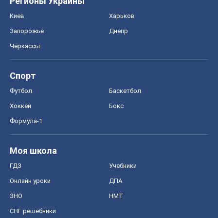
Регионы Украины
Киев
Харьков
Запорожье
Днепр
Черкассы
Спорт
Футбол
Баскетбол
Хоккей
Бокс
Формула-1
Моя школа
ГДЗ
Учебники
Онлайн уроки
ДПА
ЗНО
НМТ
СНГ решебники