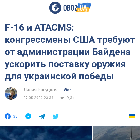
F-16 и ATACMS:
конгрессмены США требуют
от администрации Байдена
ускорить поставку оружия
для украинской победы
Лилия Рагуцкая
War
27.05.2023 23:33
9,3 т.
33