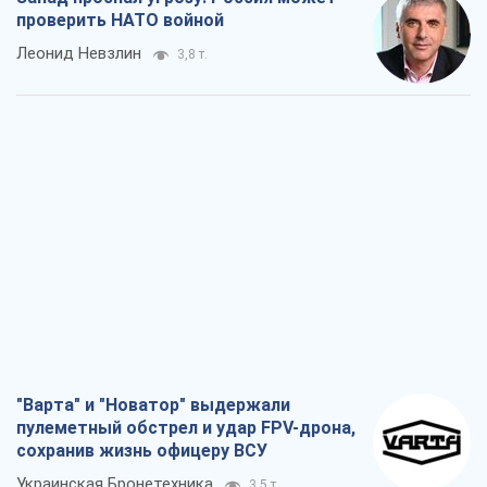
"Варта" и "Новатор" выдержали
пулеметный обстрел и удар FPV-дрона,
сохранив жизнь офицеру ВСУ
Украинская Бронетехника
3,5 т.
КНДР как катализатор войны, или О
новом этапе российско-
северокорейского союза
Алексей Кущ
3,6 т.
Выход в элиту ЧМ и триумф "Сокола":