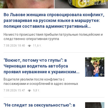
"Воюют, потому что глупы": в
Черновцах водитель автобуса
проявил неуважение к украинским
военным и поплатился за это.
Водителя уволили после конфликта с
Видео
пассажирами и оскорблений в адрес военных
7.08.2026 15:47
9,8 т.
"Не следит за сексуальностью": в
Киеве консультант салона красоты
оскорбил женщину после
химиотерапии, разгорелся скандал.
Сотрудник салона оценил внешность
Фото
женщины, заявив, что у нее "мужская стрижка"
9 часов назад
18,0 т.