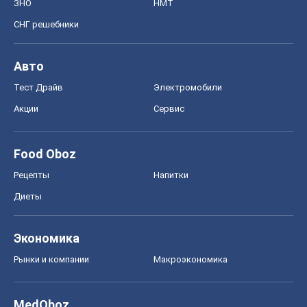
Food Oboz
Рецепты
Напитки
Диеты
Экономика
Рынки и компании
Mакроэкономика
MedOboz
Новости медицины
MAMACLUB
Шоу
Афиша
Сплетни
Красота
Мода
Женский Журнал