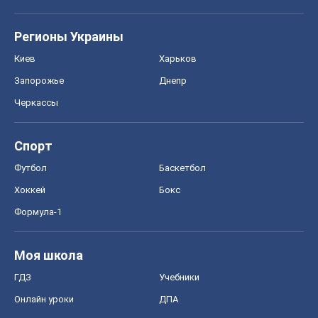
Спорт
Футбол
Баскетбол
Хоккей
Бокс
Формула-1
Моя школа
ГДЗ
Учебники
Онлайн уроки
ДПА
ЗНО
НМТ
СНГ решебники
Авто
Тест Драйв
Электромобили
Акции
Сервис