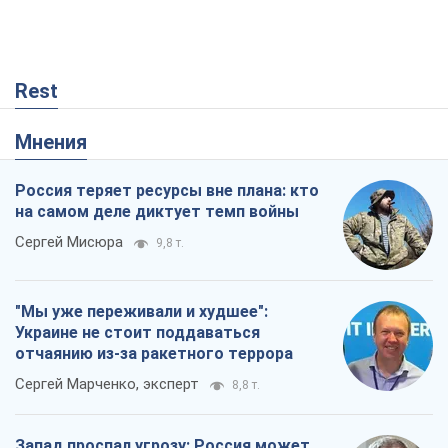
на самом деле диктует темп войны
Сергей Мисюра
9,8 т.
"Мы уже переживали и худшее":
Украине не стоит поддаваться
отчаянию из-за ракетного террора
Сергей Марченко, эксперт
8,8 т.
Запад проспал угрозу: Россия может
проверить НАТО войной
Леонид Невзлин
3,8 т.