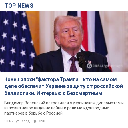
Конец эпохи "фактора Трампа": кто на самом
деле обеспечит Украине защиту от российской
баллистики. Интервью с Безсмертным
Владимир Зеленский встретился с украинским дипломатом и
изложил новое видение войны и роли международных
партнеров в борьбе с Россией
10 минут назад
390
В Киеве в результате российской атаки
пострадали четыре человека. Фото
Враг продолжает регулярный ракетный террор столицы
8 минут назад
4,1 т.
Россияне атаковали дроном больницу в