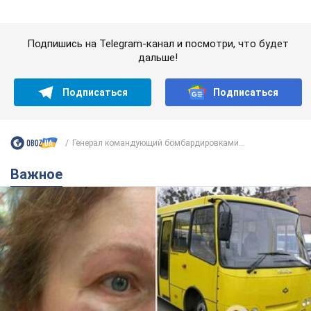
Генерал командующий бомбардировками...
Важное
Во Львове женщина спровоцировала конфликт,
разговаривая на русском языке в маршрутке:
полиция составила административный
протокол. Видео
На место происшествия прибыли патрульные полицейские и
следственно-оперативная группа
7.08.2026 18:40
11,6 т.