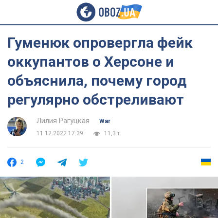
Гуменюк опровергла фейк
оккупантов о Херсоне и
объяснила, почему город
регулярно обстреливают
Лилия Рагуцкая
War
11.12.2022 17:39
11,3 т.
2