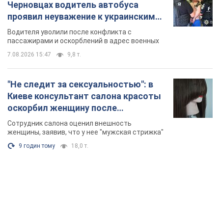
Черновцах водитель автобуса
проявил неуважение к украинским
военным и поплатился за это.
Водителя уволили после конфликта с
Видео
пассажирами и оскорблений в адрес военных
7.08.2026 15:47
9,8 т.
"Не следит за сексуальностью": в
Киеве консультант салона красоты
оскорбил женщину после
химиотерапии, разгорелся скандал.
Сотрудник салона оценил внешность
Фото
женщины, заявив, что у нее "мужская стрижка"
9 годин тому
18,0 т.