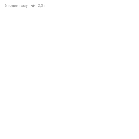
6 годин тому
2,3 т.